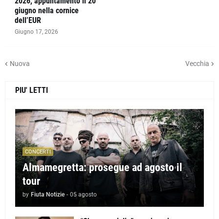
2026, appuntamento il 20
giugno nella cornice
dell’EUR
Giugno 17, 2026
Nuova
Vecchia
PIU' LETTI
CONCERTI
Almamegretta: prosegue ad agosto il
tour
by
Fiuta Notizie
-
05 agosto