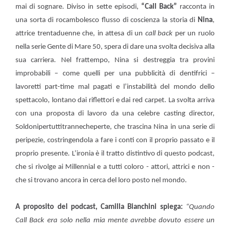
mai di sognare. Diviso in sette episodi,
“Call Back”
racconta in
una sorta di rocambolesco flusso di coscienza la storia di
Nina
,
attrice trentaduenne che, in attesa di un
call back
per un ruolo
nella serie Gente di Mare 50, spera di dare una svolta decisiva alla
sua carriera. Nel frattempo, Nina si destreggia tra provini
improbabili – come quelli per una pubblicità di dentifrici –
lavoretti part-time mal pagati e l’instabilità del mondo dello
spettacolo, lontano dai riflettori e dai red carpet. La svolta arriva
con una proposta di lavoro da una celebre casting director,
Soldonipertuttitrannecheperte, che trascina Nina in una serie di
peripezie, costringendola a fare i conti con il proprio passato e il
proprio presente. L’ironia è il tratto distintivo di questo podcast,
che si rivolge ai Millennial e a tutti coloro - attori, attrici e non -
che si trovano ancora in cerca del loro posto nel mondo.
A proposito del podcast, Camilla Bianchini spiega:
“Quando
Call Back era solo nella mia mente avrebbe dovuto essere un