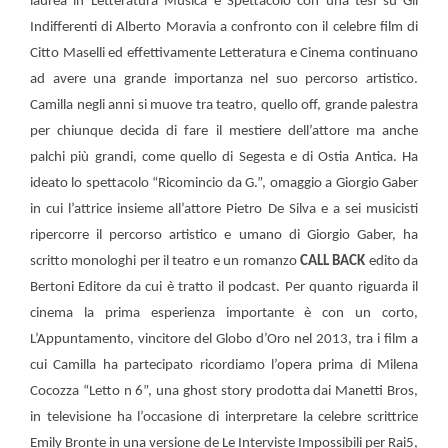
laurea in Letteratura Musica e Spettacolo con una tesi su Gli
Indifferenti di Alberto Moravia a confronto con il celebre film di
Citto Maselli ed effettivamente Letteratura e Cinema continuano
ad avere una grande importanza nel suo percorso artistico.
Camilla negli anni si muove tra teatro, quello off, grande palestra
per chiunque decida di fare il mestiere dell’attore ma anche
palchi più grandi, come quello di Segesta e di Ostia Antica. Ha
ideato lo spettacolo “Ricomincio da G.”, omaggio a Giorgio Gaber
in cui l’attrice insieme all’attore Pietro De Silva e a sei musicisti
ripercorre il percorso artistico e umano di Giorgio Gaber, ha
scritto monologhi per il teatro e un romanzo
CALL BACK
edito da
Bertoni Editore da cui è tratto il podcast. Per quanto riguarda il
cinema la prima esperienza importante è con un corto,
L’Appuntamento, vincitore del Globo d’Oro nel 2013, tra i film a
cui Camilla ha partecipato ricordiamo l’opera prima di Milena
Cocozza “Letto n 6”, una ghost story prodotta dai Manetti Bros,
in televisione ha l’occasione di interpretare la celebre scrittrice
Emily Bronte in una versione de Le Interviste Impossibili per Rai5,