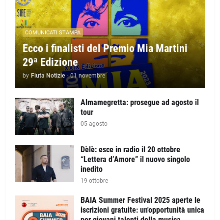
COMUNICATI STAMPA
Ecco i finalisti del Premio Mia Martini
29ª Edizione
by
Fiuta Notizie
-
01 novembre
Almamegretta: prosegue ad agosto il
tour
05 agosto
Dèlè: esce in radio il 20 ottobre
“Lettera d’Amore” il nuovo singolo
inedito
19 ottobre
BAIA Summer Festival 2025 aperte le
iscrizioni gratuite: un'opportunità unica
per giovani talenti della musica