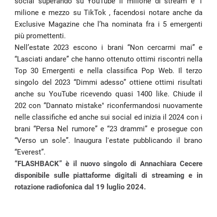
social superando su YouTube il milione di stream e 1
milione e mezzo su TikTok , facendosi notare anche da
Exclusive Magazine che l’ha nominata fra i 5 emergenti
più promettenti.
Nell’estate 2023 escono i brani “Non cercarmi mai” e
“Lasciati andare” che hanno ottenuto ottimi riscontri nella
Top 30 Emergenti e nella classifica Pop Web. Il terzo
singolo del 2023 “Dimmi adesso” ottiene ottimi risultati
anche su YouTube ricevendo quasi 1400 like. Chiude il
202 con “Dannato mistake" riconfermandosi nuovamente
nelle classifiche ed anche sui social ed inizia il 2024 con i
brani “Persa Nel rumore” e “23 drammi” e prosegue con
“Verso un sole”. Inaugura l'estate pubblicando il brano
“Everest”.
“FLASHBACK” è il nuovo singolo di Annachiara Cecere
disponibile sulle piattaforme digitali di streaming e in
rotazione radiofonica dal 19 luglio 2024.