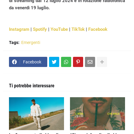
di streaming dal 12 luglio 2024 e in rotazione radiofonica
da venerdì 19 luglio.
Instagram
|
Spotify
|
YouTube
|
TikTok
|
Facebook
Tags:
Emergenti
Facebook
Ti potrebbe interessare