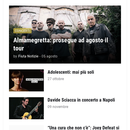
CONCERTI
Almamegretta: prosegue ad agosto il
tour
by
Fiuta Notizie
-
05 agosto
Adolescenti: mai più soli
27 ottobre
Davide Sciacca in concerto a Napoli
09 novembre
“Una cura che non c’è”: Joey Defeat si