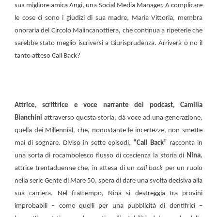
sua migliore amica Angi, una Social Media Manager. A complicare
le cose ci sono i giudizi di sua madre, Maria Vittoria, membra
onoraria del Circolo Maiincanottiera, che continua a ripeterle che
sarebbe stato meglio iscriversi a Giurisprudenza. Arriverà o no il
tanto atteso Call Back?
Attrice, scrittrice e voce narrante del podcast, Camilla
Bianchini
attraverso questa storia, dà voce ad una generazione,
quella dei Millennial, che, nonostante le incertezze, non smette
mai di sognare. Diviso in sette episodi,
“Call Back”
racconta in
una sorta di rocambolesco flusso di coscienza la storia di
Nina
,
attrice trentaduenne che, in attesa di un
call back
per un ruolo
nella serie Gente di Mare 50, spera di dare una svolta decisiva alla
sua carriera. Nel frattempo, Nina si destreggia tra provini
improbabili – come quelli per una pubblicità di dentifrici –