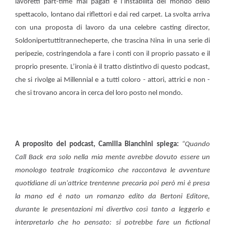
lavoretti part-time mal pagati e l’instabilità del mondo dello
spettacolo, lontano dai riflettori e dai red carpet. La svolta arriva
con una proposta di lavoro da una celebre casting director,
Soldonipertuttitrannecheperte, che trascina Nina in una serie di
peripezie, costringendola a fare i conti con il proprio passato e il
proprio presente. L’ironia è il tratto distintivo di questo podcast,
che si rivolge ai Millennial e a tutti coloro - attori, attrici e non -
che si trovano ancora in cerca del loro posto nel mondo.
A proposito del podcast, Camilla Bianchini spiega:
“Quando
Call Back era solo nella mia mente avrebbe dovuto essere un
monologo teatrale tragicomico che raccontava le avventure
quotidiane di un'attrice trentenne precaria poi però mi è presa
la mano ed è nato un romanzo edito da Bertoni Editore,
durante le presentazioni mi divertivo così tanto a leggerlo e
interpretarlo che ho pensato: si potrebbe fare un fictional