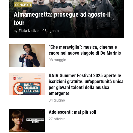
CONCERTI
Almamegretta: prosegue ad agosto il
tour
by
Fiuta Notizie
-
05 agosto
“Che meraviglia”: musica, cinema e
cuore nel nuovo singolo di De Marinis
08 maggio
BAIA Summer Festival 2025 aperte le
iscrizioni gratuite: un'opportunità unica
per giovani talenti della musica
emergente
04 giugno
Adolescenti: mai più soli
27 ottobre