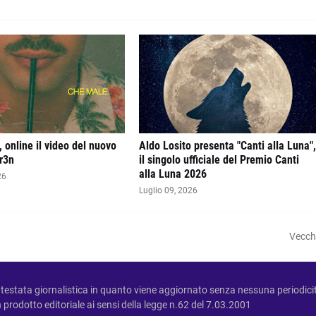
 online il video del nuovo
Aldo Losito presenta "Canti alla Luna"
r3n
il singolo ufficiale del Premio Canti
alla Luna 2026
26
Luglio 09, 2026
Vecch
testata giornalistica in quanto viene aggiornato senza nessuna periodici
prodotto editoriale ai sensi della legge n.62 del 7.03.2001