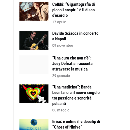
Colbhi: “Gigantografia di
piccoli sospiri” è il disco
d’esordio
17 aprile
Davide Sciacca in concerto
a Napoli
09 novembre
“Una cura che non c’è”:
Joey Defeat si racconta
attraverso la musica
29 gennaio
“Una medicina”: Banda
Leon lancia il nuovo singolo
tra passione e sonorità
pulsanti
06 maggio
Erisu: è online il videoclip di
“Ghost of Ninive”