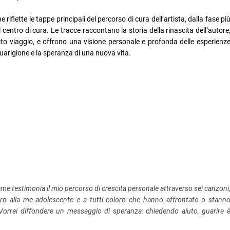
flette le tappe principali del percorso di cura dell’artista, dalla fase pi
l centro di cura. Le tracce raccontano la storia della rinascita dell’autore
esto viaggio, e offrono una visione personale e profonda delle esperienz
guarigione e la speranza di una nuova vita.
me testimonia il mio percorso di crescita personale attraverso sei canzoni
ro alla me adolescente e a tutti coloro che hanno affrontato o stann
. Vorrei diffondere un messaggio di speranza: chiedendo aiuto, guarire 