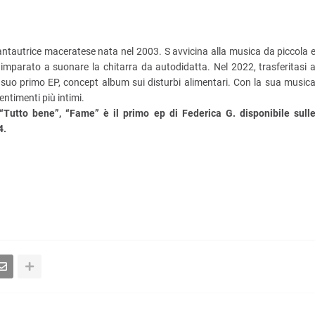
antautrice maceratese nata nel 2003. S avvicina alla musica da piccola 
r imparato a suonare la chitarra da autodidatta. Nel 2022, trasferitasi 
al suo primo EP, concept album sui disturbi alimentari. Con la sua music
entimenti più intimi.
“Tutto bene”, “Fame” è il primo ep di Federica G. disponibile sull
4.