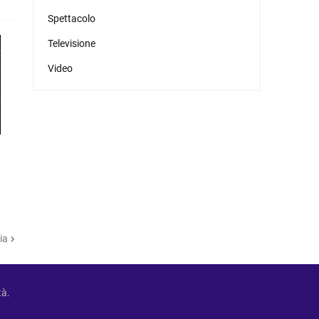
Spettacolo
Televisione
Video
,
ia
tà.