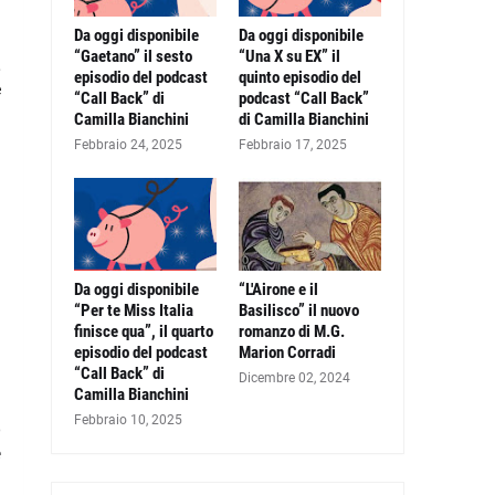
Da oggi disponibile
Da oggi disponibile
ù
“Gaetano” il sesto
“Una X su EX” il
,
episodio del podcast
quinto episodio del
e
“Call Back” di
podcast “Call Back”
Camilla Bianchini
di Camilla Bianchini
Febbraio 24, 2025
Febbraio 17, 2025
Da oggi disponibile
“L'Airone e il
“Per te Miss Italia
Basilisco” il nuovo
finisce qua”, il quarto
romanzo di M.G.
episodio del podcast
Marion Corradi
“Call Back” di
Dicembre 02, 2024
Camilla Bianchini
,
Febbraio 10, 2025
o
è