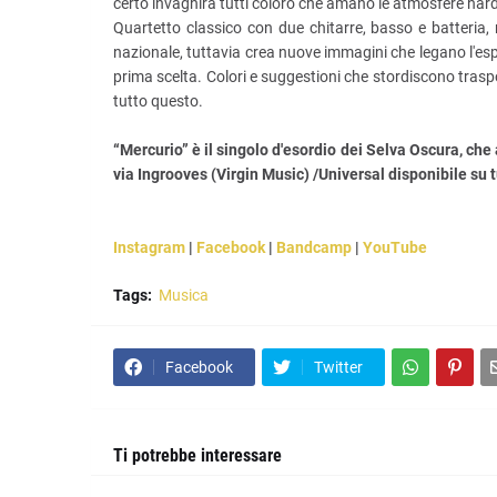
certo invaghirà tutti coloro che amano le atmosfere hard,
Quartetto classico con due chitarre, basso e batteria,
nazionale, tuttavia crea nuove immagini che legano l'espe
prima scelta. Colori e suggestioni che stordiscono traspo
tutto questo.
“Mercurio” è il singolo d'esordio dei Selva Oscura, che 
via Ingrooves (Virgin Music) /Universal disponibile su
Instagram
|
Facebook
|
Bandcamp
|
YouTube
Tags:
Musica
Facebook
Twitter
Ti potrebbe interessare