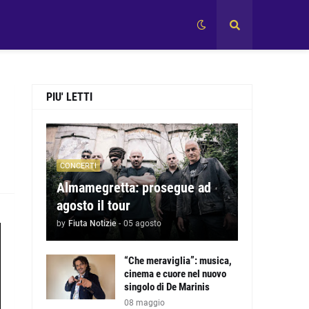
PIU' LETTI
CONCERTI
Almamegretta: prosegue ad
agosto il tour
by
Fiuta Notizie
-
05 agosto
“Che meraviglia”: musica,
cinema e cuore nel nuovo
singolo di De Marinis
08 maggio