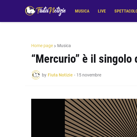
MUSICA
LIVE
SPETTACOL
Home page
Musica
“Mercurio” è il singolo
by
Fiuta Notizie
-
15 novembre