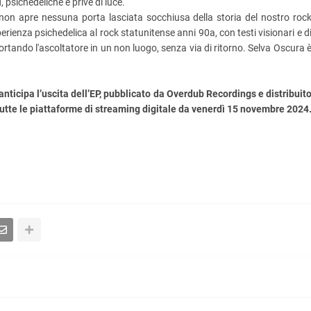
 psichedeliche e prive di luce.
 non apre nessuna porta lasciata socchiusa della storia del nostro roc
rienza psichedelica al rock statunitense anni 90a, con testi visionari e d
rtando l'ascoltatore in un non luogo, senza via di ritorno. Selva Oscura 
anticipa l’uscita dell’EP, pubblicato da Overdub Recordings e distribuit
 tutte le piattaforme di streaming digitale da venerdì 15 novembre 2024