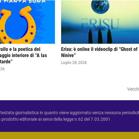
llo e la poetica del
Erisu: è online il videoclip di “Ghost of
aggio interiore di “A las
Ninive”
 tarde”
Luglio 28, 2026
026
Vecch
testata giornalistica in quanto viene aggiornato senza nessuna periodici
prodotto editoriale ai sensi della legge n.62 del 7.03.2001