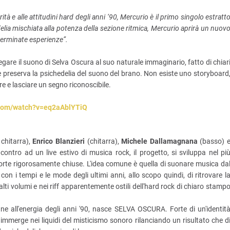
ità e alle attitudini hard degli anni ‘90, Mercurio è il primo singolo estratt
elia mischiata alla potenza della sezione ritmica, Mercurio aprirà un nuov
terminate esperienze”.
legare il suono di Selva Oscura al suo naturale immaginario, fatto di chiar
e preserva la psichedelia del suono del brano. Non esiste uno storyboard
 e lasciare un segno riconoscibile.
.com/watch?v=eq2aAblYTiQ
chitarra),
Enrico Blanzieri
(chitarra),
Michele Dallamagnana
(basso) 
contro ad un live estivo di musica rock, il progetto, si sviluppa nel pi
porte rigorosamente chiuse. L'idea comune è quella di suonare musica da
n i tempi e le mode degli ultimi anni, allo scopo quindi, di ritrovare l
alti volumi e nei riff apparentemente ostili dell'hard rock di chiaro stamp
e all'energia degli anni '90, nasce SELVA OSCURA. Forte di un'identit
mmerge nei liquidi del misticismo sonoro rilanciando un risultato che d