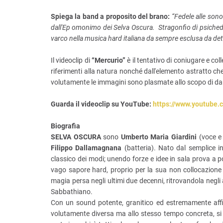
Spiega la band a proposito del brano:
“Fedele alle sonor
dall'Ep omonimo dei Selva Oscura.
Stragonfio di psiched
varco nella musica hard italiana da sempre esclusa da de
Il videoclip di
“Mercurio”
è il tentativo di coniugare e col
riferimenti alla natura nonché dall'elemento astratto ch
volutamente le immagini sono plasmate allo scopo di dare
Guarda il videoclip su YouTube:
https://www.youtube
Biografia
SELVA OSCURA
sono
Umberto Maria Giardini
(voce e 
Filippo Dallamagnana
(batteria). Nato dal semplice in
classico dei modi; unendo forze e idee in sala prova a 
vago sapore hard, proprio per la sua non collocazione co
magia persa negli ultimi due decenni, ritrovandola negli 
Sabbathiano.
Con un sound potente, granitico ed estremamente affin
volutamente diversa ma allo stesso tempo concreta, si i