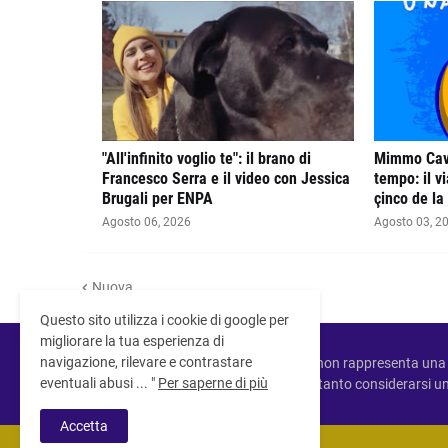
"All'infinito voglio te": il brano di
Mimmo Cava
Francesco Serra e il video con Jessica
tempo: il vi
Brugali per ENPA
çinco de la
Agosto 06, 2026
Agosto 03, 2
Nuova
Questo sito utilizza i cookie di google per
migliorare la tua esperienza di
navigazione, rilevare e contrastare
Questo sito non rappresenta una 
eventuali abusi ... "
Per saperne di più
Non può pertanto considerarsi un 
Accetta