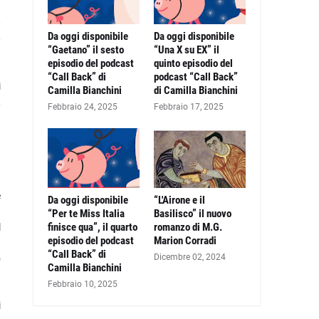
o
Da oggi disponibile
Da oggi disponibile
o
“Gaetano” il sesto
“Una X su EX” il
episodio del podcast
quinto episodio del
“Call Back” di
podcast “Call Back”
i
Camilla Bianchini
di Camilla Bianchini
,
Febbraio 24, 2025
Febbraio 17, 2025
e
Da oggi disponibile
“L'Airone e il
ù
“Per te Miss Italia
Basilisco” il nuovo
finisce qua”, il quarto
romanzo di M.G.
l
episodio del podcast
Marion Corradi
a
“Call Back” di
Dicembre 02, 2024
o
Camilla Bianchini
Febbraio 10, 2025
à
i