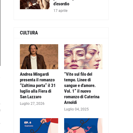
d’esordio
17 aprile
CULTURA
Andrea Mingardi
“Vite sul filo del
e
presenta il romanzo
tempo. Linee di
“L'ultima porta” il 31
sangue e d'amore.
luglio alla Fiera di
Vol. 1” il nuovo
San Lazzaro
romanzo di Caterina
a
Arnoldi
o
Luglio 27, 2026
Luglio 04, 2025
e
o