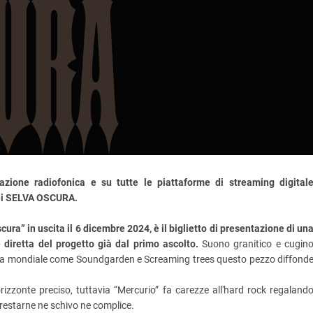
zione radiofonica e su tutte le piattaforme di streaming digital
dei SELVA OSCURA.
cura” in uscita il 6 dicembre 2024, è il biglietto di presentazione di un
diretta del progetto già dal primo ascolto.
Suono granitico e cugin
orama mondiale come Soundgarden e Screaming trees questo pezzo diffond
rizzonte preciso, tuttavia “Mercurio” fa carezze all'hard rock regaland
restarne ne schivo ne complice.