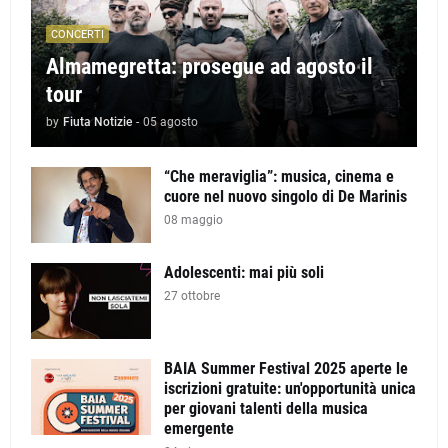
CONCERTI
Almamegretta: prosegue ad agosto il
tour
by
Fiuta Notizie
-
05 agosto
“Che meraviglia”: musica, cinema e
cuore nel nuovo singolo di De Marinis
08 maggio
Adolescenti: mai più soli
27 ottobre
BAIA Summer Festival 2025 aperte le
iscrizioni gratuite: un'opportunità unica
per giovani talenti della musica
emergente