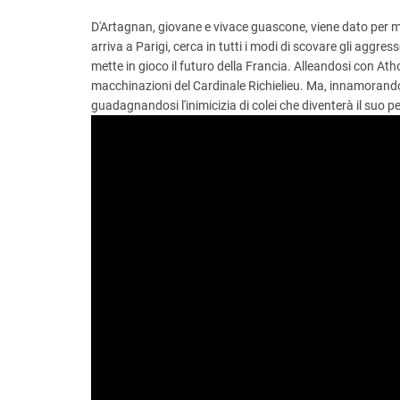
D'Artagnan, giovane e vivace guascone, viene dato per 
arriva a Parigi, cerca in tutti i modi di scovare gli aggr
mette in gioco il futuro della Francia. Alleandosi con Ath
macchinazioni del Cardinale Richielieu. Ma, innamorandosi
guadagnandosi l'inimicizia di colei che diventerà il suo p