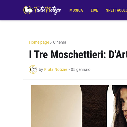
MUSICA
LIVE
SPETTACOL
Home page
Cinema
I Tre Moschettieri: D'A
by
Fiuta Notizie
-
05 gennaio