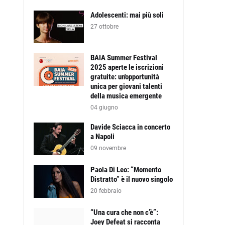
Adolescenti: mai più soli
27 ottobre
BAIA Summer Festival
2025 aperte le iscrizioni
gratuite: un'opportunità
unica per giovani talenti
della musica emergente
04 giugno
Davide Sciacca in concerto
a Napoli
09 novembre
Paola Di Leo: “Momento
Distratto” è il nuovo singolo
20 febbraio
“Una cura che non c’è”:
Joey Defeat si racconta