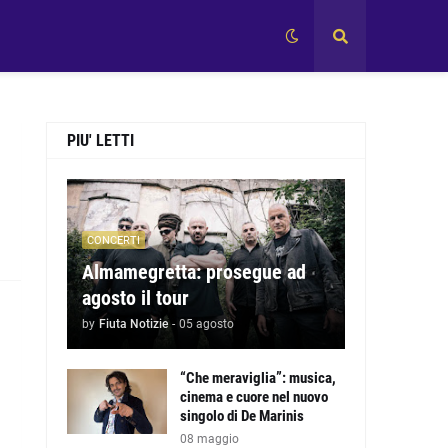
PIU' LETTI
CONCERTI
Almamegretta: prosegue ad
agosto il tour
by
Fiuta Notizie
-
05 agosto
“Che meraviglia”: musica,
cinema e cuore nel nuovo
singolo di De Marinis
08 maggio