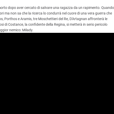
morto dopo aver cercato di salvare una ragazza da un rapimento. Quando
essori ma non sa che la ricerca lo condurrà nel cuore di una vera guerra che
os, Porthos e Aramis, tre Moschettieri del Re, D'Artagnan affronterà le
 di Costance, la confidente della Regina, si metterà in serio pericolo
eggior nemico: Milady.