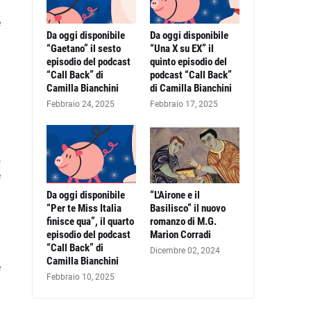
e
Da oggi disponibile
Da oggi disponibile
a
“Gaetano” il sesto
“Una X su EX” il
.
episodio del podcast
quinto episodio del
a
“Call Back” di
podcast “Call Back”
Camilla Bianchini
di Camilla Bianchini
Febbraio 24, 2025
Febbraio 17, 2025
o
e
Da oggi disponibile
“L'Airone e il
a
“Per te Miss Italia
Basilisco” il nuovo
finisce qua”, il quarto
romanzo di M.G.
a
episodio del podcast
Marion Corradi
a
“Call Back” di
Dicembre 02, 2024
Camilla Bianchini
e
Febbraio 10, 2025
a