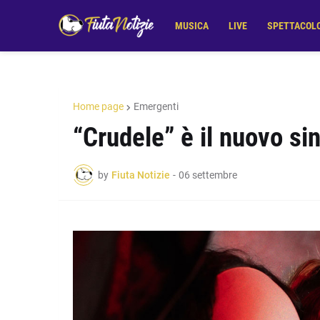
MUSICA
LIVE
SPETTACOL
Home page
Emergenti
“Crudele” è il nuovo si
by
Fiuta Notizie
-
06 settembre