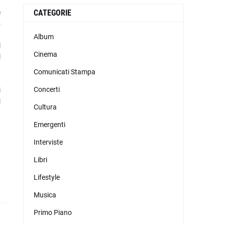
CATEGORIE
e
o
Album
l
Cinema
l
.
Comunicati Stampa
Concerti
i
i
Cultura
Emergenti
ì
Interviste
Libri
Lifestyle
Musica
Primo Piano