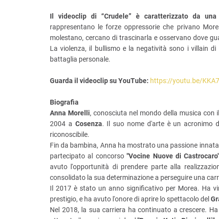
Il videoclip di “Crudele” è caratterizzato da una
rappresentano le forze oppressorie che privano Morea
molestano, cercano di trascinarla e osservano dove guard
La violenza, il bullismo e la negatività sono i villain d
battaglia personale.
Guarda il videoclip su YouTube:
https://youtu.be/KK
Biografia
Anna Morelli
, conosciuta nel mondo della musica con i
2004 a
Cosenza
. Il suo nome d'arte è un acronimo 
riconoscibile.
Fin da bambina, Anna ha mostrato una passione innata 
partecipato al concorso
"Vocine Nuove di Castrocaro
avuto l'opportunità di prendere parte alla realizzazi
consolidato la sua determinazione a perseguire una carr
Il 2017 è stato un anno significativo per Morea. Ha vi
prestigio, e ha avuto l'onore di aprire lo spettacolo del
Gr
Nel 2018, la sua carriera ha continuato a crescere. Ha