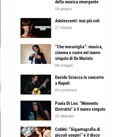
della musica emergente
04 giugno
Adolescenti: mai più soli
27 ottobre
“Che meraviglia”: musica,
cinema e cuore nel nuovo
singolo di De Marinis
08 maggio
Davide Sciacca in concerto
a Napoli
09 novembre
Paola Di Leo: “Momento
Distratto” è il nuovo singolo
20 febbraio
Colbhi: “Gigantografia di
piccoli sospiri” è il disco