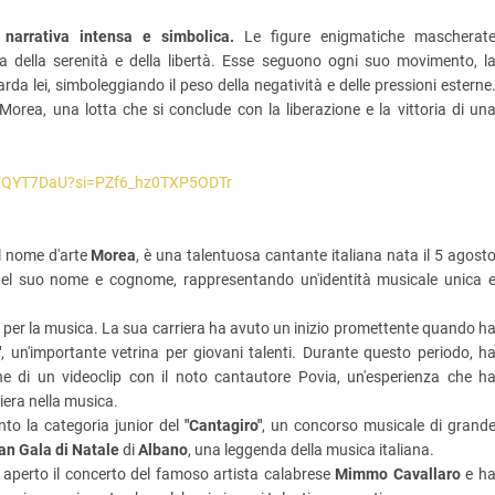
 narrativa intensa e simbolica.
Le figure enigmatiche mascherat
 della serenità e della libertà. Esse seguono ogni suo movimento, l
a lei, simboleggiando il peso della negatività e delle pressioni esterne
i Morea, una lotta che si conclude con la liberazione e la vittoria di un
A7QYT7DaU?si=PZf6_hz0TXP5ODTr
l nome d'arte
Morea
, è una talentuosa cantante italiana nata il 5 agost
del suo nome e cognome, rappresentando un'identità musicale unica 
per la musica. La sua carriera ha avuto un inizio promettente quando h
"
, un'importante vetrina per giovani talenti. Durante questo periodo, h
one di un videoclip con il noto cantautore Povia, un'esperienza che h
iera nella musica.
nto la categoria junior del
"Cantagiro"
, un concorso musicale di grand
an Gala di Natale
di
Albano
, una leggenda della musica italiana.
 aperto il concerto del famoso artista calabrese
Mimmo Cavallaro
e h