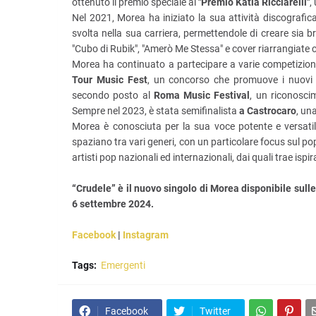
ottenuto il premio speciale al
"Premio Katia Ricciarelli"
,
Nel 2021, Morea ha iniziato la sua attività discografi
svolta nella sua carriera, permettendole di creare sia bra
"Cubo di Rubik", "Amerò Me Stessa" e cover riarrangiate c
Morea ha continuato a partecipare a varie competizioni m
Tour Music Fest
, un concorso che promuove i nuovi t
secondo posto al
Roma Music Festival
, un riconosci
Sempre nel 2023, è stata semifinalista
a Castrocaro
, un
Morea è conosciuta per la sua voce potente e versat
spaziano tra vari generi, con un particolare focus sul po
artisti pop nazionali ed internazionali, dai quali trae ispira
“Crudele” è il nuovo singolo di Morea disponibile sulle
6 settembre 2024.
Facebook
|
Instagram
Tags:
Emergenti
Facebook
Twitter