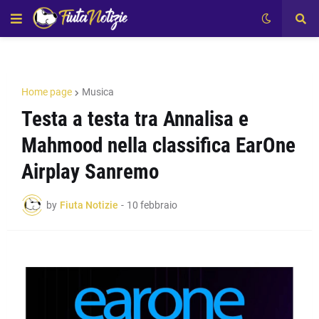
Home page
Musica
Testa a testa tra Annalisa e
Mahmood nella classifica EarOne
Airplay Sanremo
by
Fiuta Notizie
-
10 febbraio