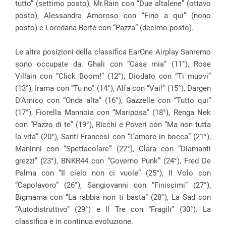
tutto” (settimo posto), Mr.Rain con “Due altalene” (ottavo
posto), Alessandra Amoroso con “Fino a qui” (nono
posto) e Loredana Bertè con “Pazza” (decimo posto).
Le altre posizioni della classifica EarOne Airplay Sanremo
sono occupate da: Ghali con “Casa mia” (11°), Rose
Villain con “Click Boom!” (12°), Diodato con “Ti muovi”
(13°), Irama con “Tu no” (14°), Alfa con “Vai!” (15°), Dargen
D’Amico con “Onda alta” (16°), Gazzelle con “Tutto qui”
(17°), Fiorella Mannoia con “Mariposa” (18°), Renga Nek
con “Pazzo di te” (19°), Ricchi e Poveri con “Ma non tutta
la vita” (20°), Santi Francesi con “L’amore in bocca” (21°),
Maninni con “Spettacolare” (22°), Clara con “Diamanti
grezzi” (23°), BNKR44 con “Governo Punk” (24°), Fred De
Palma con “Il cielo non ci vuole” (25°), Il Volo con
“Capolavoro” (26°), Sangiovanni con “Finiscimi” (27°),
Bigmama con “La rabbia non ti basta” (28°), La Sad con
“Autodistruttivo” (29°) e Il Tre con “Fragili” (30°). La
classifica è in continua evoluzione.