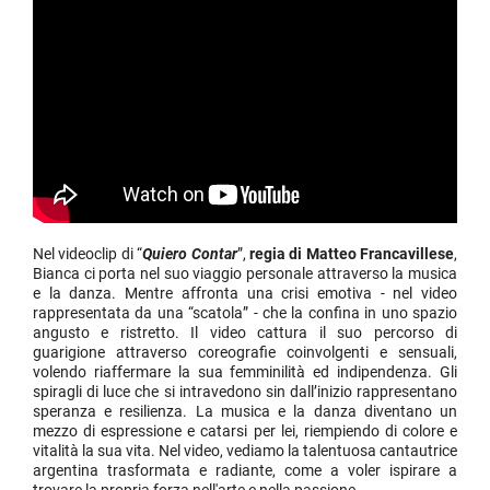
Nel videoclip di “
Quiero Contar
”,
regia di Matteo Francavillese
,
Bianca ci porta nel suo viaggio personale attraverso la musica
e la danza. Mentre affronta una crisi emotiva - nel video
rappresentata da una “scatola” - che la confina in uno spazio
angusto e ristretto. Il video cattura il suo percorso di
guarigione attraverso coreografie coinvolgenti e sensuali,
volendo riaffermare la sua femminilità ed indipendenza. Gli
spiragli di luce che si intravedono sin dall’inizio rappresentano
speranza e resilienza. La musica e la danza diventano un
mezzo di espressione e catarsi per lei, riempiendo di colore e
vitalità la sua vita. Nel video, vediamo la talentuosa cantautrice
argentina trasformata e radiante, come a voler ispirare a
trovare la propria forza nell'arte e nella passione.