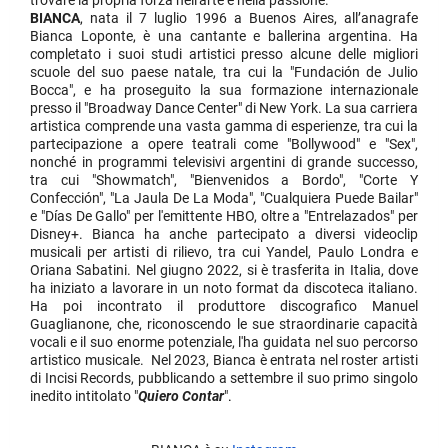
BIANCA
, nata il 7 luglio 1996 a Buenos Aires, all’anagrafe
Bianca Loponte, è una cantante e ballerina argentina. Ha
completato i suoi studi artistici presso alcune delle migliori
scuole del suo paese natale, tra cui la "Fundación de Julio
Bocca", e ha proseguito la sua formazione internazionale
presso il "Broadway Dance Center" di New York. La sua carriera
artistica comprende una vasta gamma di esperienze, tra cui la
partecipazione a opere teatrali come "Bollywood" e "Sex",
nonché in programmi televisivi argentini di grande successo,
tra cui "Showmatch", "Bienvenidos a Bordo", "Corte Y
Confección", "La Jaula De La Moda", "Cualquiera Puede Bailar"
e "Días De Gallo" per l'emittente HBO, oltre a "Entrelazados" per
Disney+. Bianca ha anche partecipato a diversi videoclip
musicali per artisti di rilievo, tra cui Yandel, Paulo Londra e
Oriana Sabatini. Nel giugno 2022, si è trasferita in Italia, dove
ha iniziato a lavorare in un noto format da discoteca italiano.
Ha poi incontrato il produttore discografico Manuel
Guaglianone, che, riconoscendo le sue straordinarie capacità
vocali e il suo enorme potenziale, l'ha guidata nel suo percorso
artistico musicale. Nel 2023, Bianca è entrata nel roster artisti
di Incisi Records, pubblicando a settembre il suo primo singolo
inedito intitolato "
Quiero Contar
"
.