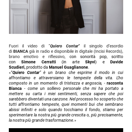
Fuori il video di “
Quiero Contar
” il singolo d’esordio
di
BIANCA
già in radio e disponibile in digitale (Incisi Records),
brano emotivo e riflessivo
, con sonorità pop, scritto
con
Simone Cerratti
(in arte
Skyvi
) e
Davide
Scudieri,
prodotto da
Manuel Guaglianone
.
«”
Quiero Contar
” è un brano che esprime il modo in cui
affrontiamo e attraversiamo le tempeste della vita. L'ho
composto in un momento di tristezza e angoscia, -
racconta
Bianca
- come un sollievo personale che mi ha portato a
mettere su carta i miei sentimenti, senza sapere che poi
sarebbero diventati una canzone. Nel processo ho scoperto che
tutti affrontiamo tempeste, quei momenti bui che sembrano
abissi infiniti e solo quando tocchiamo il fondo, stiamo per
sperimentare la nostra più grande crescita o, più precisamente,
la nostra più grande trasformazione.
»