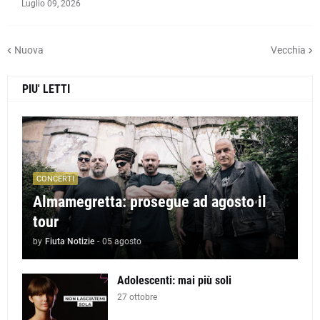
Luglio 09, 2026
Nuova
Vecchia
PIU' LETTI
CONCERTI
Almamegretta: prosegue ad agosto il
tour
by
Fiuta Notizie
-
05 agosto
Adolescenti: mai più soli
27 ottobre