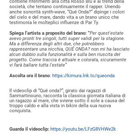
contiene riferimenti alla città Rosso Blu e ai trend della
società, che tentano continuamente il rapper. Unendo
anche sonorità synth-wave, “Qué Onda?” dipinge i colori
del cielo e del mare, dando vita a un brano unico che
testimonia le molteplici influenze di Par Ty.
Spiega l’artista a proposito del brano: “
Per quest'estate
avevo pronti tre singoli, tutti super validi per la stagione.
Ma a differenza degli altri due, che potrebbero
rappresentare una nicchia, QUÉ ONDA? non mi ha lasciato
alcun dubbio sulla funzionalità e sulla ben riuscita del
progetto. Come traccia è attuale e colorata, sicuramente
vi farà ballare tutta l'estate”
Ascolta ora il brano
:
https://kimura.lnk.to/queonda
Il videoclip di “Qué onda?”, girato dai ragazzi di
Sanmartinouno, racconta la classica giornata italiana di
un ragazzo al mare, che sviene sotto il sole a causa del
troppo caldo e alla vista in bikini della sua nuova
conquista.
Guarda il videoclip:
https://youtu.be/LFzG8VHWe2k