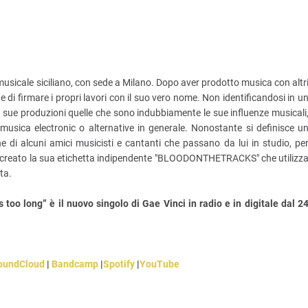
usicale siciliano, con sede a Milano. Dopo aver prodotto musica con altr
e di firmare i propri lavori con il suo vero nome. Non identificandosi in u
le sue produzioni quelle che sono indubbiamente le sue influenze musicali
 musica electronic o alternative in generale. Nonostante si definisce u
e di alcuni amici musicisti e cantanti che passano da lui in studio, pe
 ha creato la sua etichetta indipendente "BLOODONTHETRACKS" che utilizz
ta.
 too long” è il nuovo singolo di Gae Vinci in radio e in digitale dal 2
oundCloud
|
Bandcamp
|
Spotify
|
YouTube