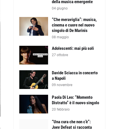
della musica emergente
04 giugno
“Che meraviglia”: musica,
cinema e cuore nel nuovo
singolo di De Marinis
08 maggio
Adolescenti: mai più soli
27 ottobre
Davide Sciacca in concerto
a Napoli
09 novembre
Paola Di Leo: “Momento
Distratto” è il nuovo singolo
20 febbraio
“Una cura che non c’è”:
Joey Defeat si racconta
s