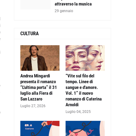
attraverso la musica
29 gennaio
l
i
e
CULTURA
e
i
Andrea Mingardi
“Vite sul filo del
presenta il romanzo
tempo. Linee di
a
“L'ultima porta” il 31
sangue e d'amore.
o
luglio alla Fiera di
Vol. 1” il nuovo
San Lazzaro
romanzo di Caterina
Arnoldi
Luglio 27, 2026
Luglio 04, 2025
e