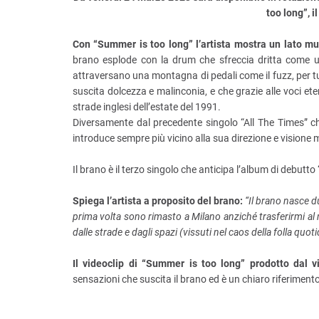
too long”, i
Con “Summer is too long” l’artista mostra un lato mu
brano esplode con la drum che sfreccia dritta come u
attraversano una montagna di pedali come il fuzz, per tu
suscita dolcezza e malinconia, e che grazie alle voci ete
strade inglesi dell’estate del 1991.
Diversamente dal precedente singolo “All The Times” c
introduce sempre più vicino alla sua direzione e visione 
Il brano è il terzo singolo che anticipa l’album di debutto 
Spiega l’artista a proposito del brano:
“Il brano nasce d
prima volta sono rimasto a Milano anziché trasferirmi a
dalle strade e dagli spazi (vissuti nel caos della folla q
Il videoclip di “Summer is too long” prodotto dal v
sensazioni che suscita il brano ed è un chiaro riferiment