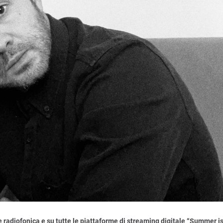
 radiofonica e su tutte le piattaforme di streaming digitale “Summer i