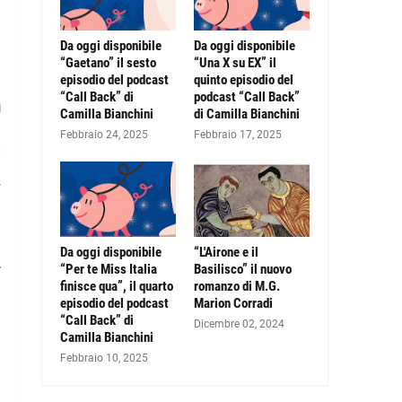
Da oggi disponibile
Da oggi disponibile
“Gaetano” il sesto
“Una X su EX” il
episodio del podcast
quinto episodio del
“Call Back” di
podcast “Call Back”
i
Camilla Bianchini
di Camilla Bianchini
n
Febbraio 24, 2025
Febbraio 17, 2025
,
n
r
a
Da oggi disponibile
“L'Airone e il
4
“Per te Miss Italia
Basilisco” il nuovo
finisce qua”, il quarto
romanzo di M.G.
episodio del podcast
Marion Corradi
“Call Back” di
Dicembre 02, 2024
Camilla Bianchini
Febbraio 10, 2025