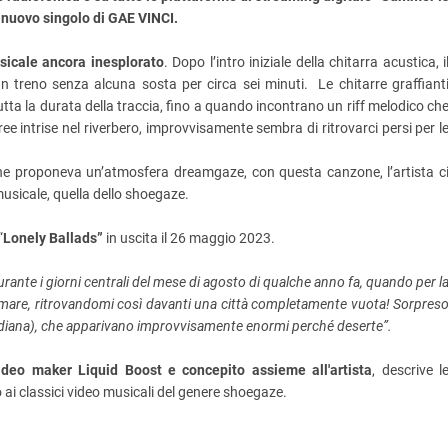
l nuovo singolo di GAE VINCI.
sicale ancora inesplorato
. Dopo l’intro iniziale della chitarra acustica, i
n treno senza alcuna sosta per circa sei minuti.
Le chitarre graffiant
tta la durata della traccia, fino a quando incontrano un riff melodico ch
ree intrise nel riverbero, improvvisamente sembra di ritrovarci persi per l
he proponeva un’atmosfera dreamgaze, con questa canzone, l’artista c
musicale, quella dello shoegaze.
“
Lonely Ballads”
in uscita il 26 maggio 2023.
urante i giorni centrali del mese di agosto di qualche anno fa, quando per l
l mare, ritrovandomi così davanti una città completamente vuota! Sorpres
uotidiana), che apparivano improvvisamente enormi perché deserte”.
ideo maker Liquid Boost e concepito assieme all'artista
, descrive l
o ai classici video musicali del genere shoegaze.