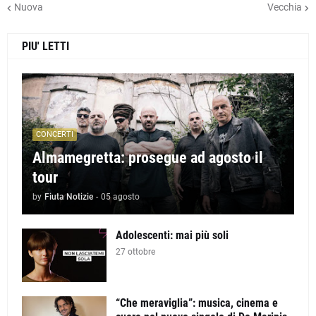
Nuova
Vecchia
PIU' LETTI
CONCERTI
Almamegretta: prosegue ad agosto il
tour
by
Fiuta Notizie
-
05 agosto
Adolescenti: mai più soli
27 ottobre
“Che meraviglia”: musica, cinema e