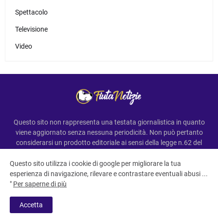
Spettacolo
Televisione
Video
Questo sito non rappresenta una testata giornalistica in quanto
viene aggiornato senza nessuna periodicità. Non può pertanto
considerarsi un prodotto editoriale ai sensi della legge n.62 del
7.03.2001
Questo sito utilizza i cookie di google per migliorare la tua
esperienza di navigazione, rilevare e contrastare eventuali abusi ...
"
Per saperne di più
All Right Reserved Copyright ©FiutaNotizie
Accetta
Home
Privacy e termini
Contatti