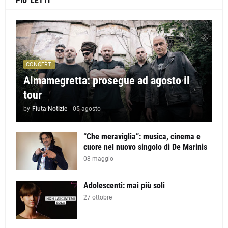
PIU' LETTI
CONCERTI
Almamegretta: prosegue ad agosto il
tour
by
Fiuta Notizie
-
05 agosto
“Che meraviglia”: musica, cinema e
cuore nel nuovo singolo di De Marinis
08 maggio
Adolescenti: mai più soli
27 ottobre