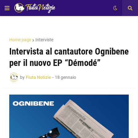
Home page
Interviste
Intervista al cantautore Ognibene
per il nuovo EP “Démodé”
by
Fiuta Notizie
-
18 gennaio