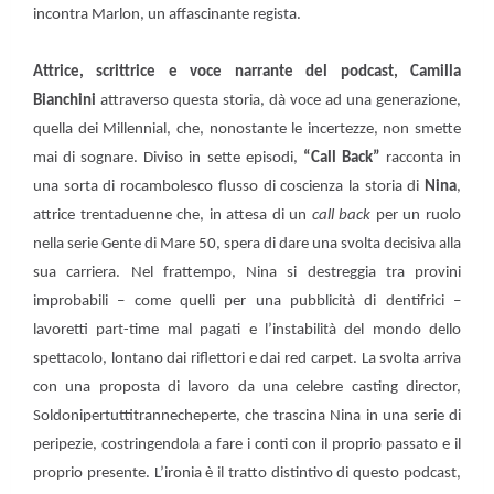
incontra Marlon, un affascinante regista.
Attrice, scrittrice e voce narrante del podcast, Camilla
Bianchini
attraverso questa storia, dà voce ad una generazione,
quella dei Millennial, che, nonostante le incertezze, non smette
mai di sognare. Diviso in sette episodi,
“Call Back”
racconta in
una sorta di rocambolesco flusso di coscienza la storia di
Nina
,
attrice trentaduenne che, in attesa di un
call back
per un ruolo
nella serie Gente di Mare 50, spera di dare una svolta decisiva alla
sua carriera. Nel frattempo, Nina si destreggia tra provini
improbabili – come quelli per una pubblicità di dentifrici –
lavoretti part-time mal pagati e l’instabilità del mondo dello
spettacolo, lontano dai riflettori e dai red carpet. La svolta arriva
con una proposta di lavoro da una celebre casting director,
Soldonipertuttitrannecheperte, che trascina Nina in una serie di
peripezie, costringendola a fare i conti con il proprio passato e il
proprio presente. L’ironia è il tratto distintivo di questo podcast,