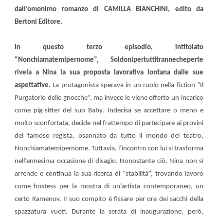
dall’omonimo romanzo di CAMILLA BIANCHINI, edito da
Bertoni Editore.
In questo terzo episodio, intitolato
“Nonchiamatemipernome”, Soldonipertuttitrannecheperte
rivela a Nina la sua proposta lavorativa lontana dalle sue
aspettative.
La protagonista sperava in un ruolo nella fiction “Il
Purgatorio delle gnocche”, ma invece le viene offerto un incarico
come pig-sitter del suo Baby. Indecisa se accettare o meno e
molto sconfortata, decide nel frattempo di partecipare ai provini
del famoso regista, osannato da tutto il mondo del teatro,
Nonchiamatemipernome. Tuttavia, l’incontro con lui si trasforma
nell’ennesima occasione di disagio. Nonostante ciò, Nina non si
arrende e continua la sua ricerca di “stabilità”, trovando lavoro
come hostess per la mostra di un’artista contemporaneo, un
certo Ramenov. Il suo compito è fissare per ore dei sacchi della
spazzatura vuoti. Durante la serata di inaugurazione, però,