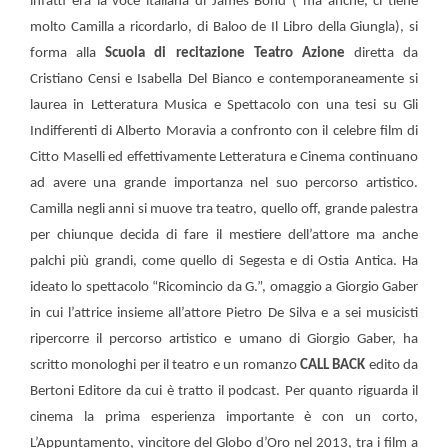
infatti era la voce italiana di James Bond ( ma anche, ci tiene
molto Camilla a ricordarlo, di Baloo de Il Libro della Giungla), si
forma alla
Scuola di recitazione Teatro Azione
diretta da
Cristiano Censi e Isabella Del Bianco e contemporaneamente si
laurea in Letteratura Musica e Spettacolo con una tesi su Gli
Indifferenti di Alberto Moravia a confronto con il celebre film di
Citto Maselli ed effettivamente Letteratura e Cinema continuano
ad avere una grande importanza nel suo percorso artistico.
Camilla negli anni si muove tra teatro, quello off, grande palestra
per chiunque decida di fare il mestiere dell’attore ma anche
palchi più grandi, come quello di Segesta e di Ostia Antica. Ha
ideato lo spettacolo “Ricomincio da G.”, omaggio a Giorgio Gaber
in cui l’attrice insieme all’attore Pietro De Silva e a sei musicisti
ripercorre il percorso artistico e umano di Giorgio Gaber, ha
scritto monologhi per il teatro e un romanzo
CALL BACK
edito da
Bertoni Editore da cui è tratto il podcast. Per quanto riguarda il
cinema la prima esperienza importante è con un corto,
L’Appuntamento, vincitore del Globo d’Oro nel 2013, tra i film a