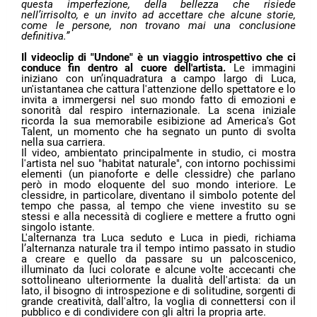
questa imperfezione, della bellezza che risiede
nell’irrisolto, e un invito ad accettare che alcune storie,
come le persone, non trovano mai una conclusione
definitiva.”
Il videoclip di "Undone" è un viaggio introspettivo che ci
conduce fin dentro al cuore dell'artista.
Le immagini
iniziano con un’inquadratura a campo largo di Luca,
un'istantanea che cattura l'attenzione dello spettatore e lo
invita a immergersi nel suo mondo fatto di emozioni e
sonorità dal respiro internazionale. La scena iniziale
ricorda la sua memorabile esibizione ad America's Got
Talent, un momento che ha segnato un punto di svolta
nella sua carriera.
Il video, ambientato principalmente in studio, ci mostra
l'artista nel suo "habitat naturale", con intorno pochissimi
elementi (un pianoforte e delle clessidre) che parlano
però in modo eloquente del suo mondo interiore. Le
clessidre, in particolare, diventano il simbolo potente del
tempo che passa, al tempo che viene investito su se
stessi e alla necessità di cogliere e mettere a frutto ogni
singolo istante.
L'alternanza tra Luca seduto e Luca in piedi, richiama
l’alternanza naturale tra il tempo intimo passato in studio
a creare e quello da passare su un palcoscenico,
illuminato da luci colorate e alcune volte accecanti che
sottolineano ulteriormente la dualità dell'artista: da un
lato, il bisogno di introspezione e di solitudine, sorgenti di
grande creatività, dall'altro, la voglia di connettersi con il
pubblico e di condividere con gli altri la propria arte.