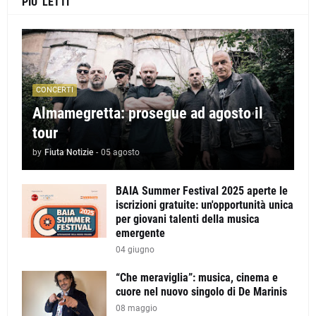
PIU' LETTI
CONCERTI
Almamegretta: prosegue ad agosto il
tour
by
Fiuta Notizie
-
05 agosto
BAIA Summer Festival 2025 aperte le
iscrizioni gratuite: un'opportunità unica
per giovani talenti della musica
emergente
04 giugno
“Che meraviglia”: musica, cinema e
cuore nel nuovo singolo di De Marinis
08 maggio