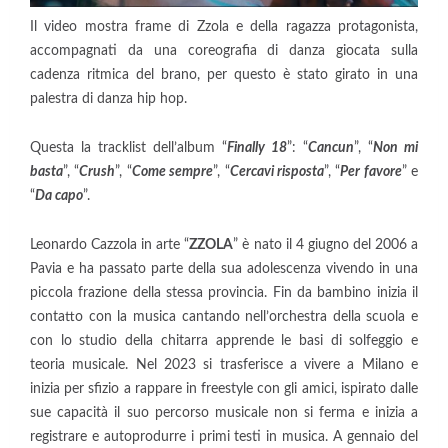
Il video mostra frame di Zzola e della ragazza protagonista,
accompagnati da una coreografia di danza giocata sulla
cadenza ritmica del brano, per questo è stato girato in una
palestra di danza hip hop.
Questa la tracklist dell’album “
Finally 18
”: “
Cancun
”, “
Non mi
basta
”, “
Crush
”, “
Come sempre
”, “
Cercavi risposta
”, “
Per favore
” e
“
Da capo
”.
Leonardo Cazzola in arte “
ZZOLA
” è nato il 4 giugno del 2006 a
Pavia e ha passato parte della sua adolescenza vivendo in una
piccola frazione della stessa provincia. Fin da bambino inizia il
contatto con la musica cantando nell’orchestra della scuola e
con lo studio della chitarra apprende le basi di solfeggio e
teoria musicale. Nel 2023 si trasferisce a vivere a Milano e
inizia per sfizio a rappare in freestyle con gli amici, ispirato dalle
sue capacità il suo percorso musicale non si ferma e inizia a
registrare e autoprodurre i primi testi in musica. A gennaio del