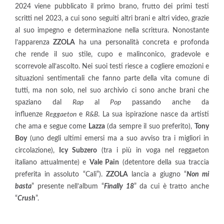
2024 viene pubblicato il primo brano, frutto dei primi testi
scritti nel 2023, a cui sono seguiti altri brani e altri video, grazie
al suo impegno e determinazione nella scrittura. Nonostante
l’apparenza
ZZOLA
ha una personalità concreta e profonda
che rende il suo stile, cupo e malinconico, gradevole e
scorrevole all’ascolto. Nei suoi testi riesce a cogliere emozioni e
situazioni sentimentali che fanno parte della vita comune di
tutti, ma non solo, nel suo archivio ci sono anche brani che
spaziano dal
Rap
al
Pop
passando anche da
influenze
Reggaeton
e
R&B
. La sua ispirazione nasce da artisti
che ama e segue come
Lazza
(da sempre il suo preferito),
Tony
Boy
(uno degli ultimi emersi ma a suo avviso tra i migliori in
circolazione),
Icy Subzero
(tra i più in voga nel reggaeton
italiano attualmente) e
Vale Pain
(detentore della sua traccia
preferita in assoluto “Cali”).
ZZOLA
lancia a giugno “
Non mi
basta
” presente nell’album “
Finally 18
” da cui è tratto anche
“
Crush
”.