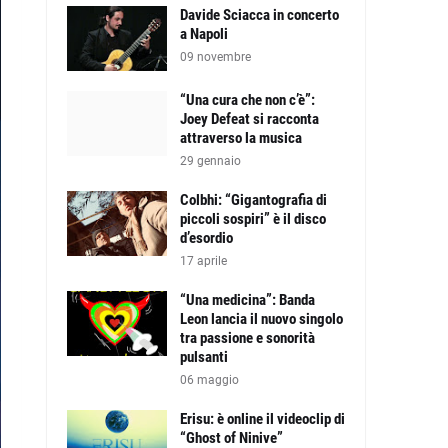
Davide Sciacca in concerto
a Napoli
09 novembre
“Una cura che non c’è”:
Joey Defeat si racconta
attraverso la musica
29 gennaio
Colbhi: “Gigantografia di
piccoli sospiri” è il disco
d’esordio
17 aprile
“Una medicina”: Banda
Leon lancia il nuovo singolo
tra passione e sonorità
pulsanti
06 maggio
Erisu: è online il videoclip di
“Ghost of Ninive”