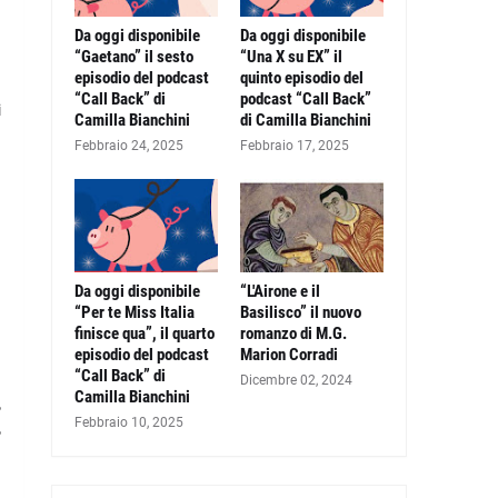
Da oggi disponibile
Da oggi disponibile
“Gaetano” il sesto
“Una X su EX” il
episodio del podcast
quinto episodio del
“Call Back” di
podcast “Call Back”
i
Camilla Bianchini
di Camilla Bianchini
Febbraio 24, 2025
Febbraio 17, 2025
Da oggi disponibile
“L'Airone e il
“Per te Miss Italia
Basilisco” il nuovo
finisce qua”, il quarto
romanzo di M.G.
episodio del podcast
Marion Corradi
“Call Back” di
Dicembre 02, 2024
Camilla Bianchini
,
Febbraio 10, 2025
,