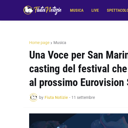
MUSICA
LIVE
SPETTACOL
Home page
Musica
Una Voce per San Marino
casting del festival ch
al prossimo Eurovision
by
Fiuta Notizie
-
11 settembre