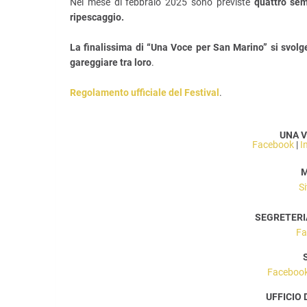
Nel mese di febbraio 2025 sono previste
quattro
sem
ripescaggio.
La finalissima di “Una Voce per San Marino” si svolg
gareggiare tra loro
.
Regolamento ufficiale del Festival
.
UNA V
Facebook
|
I
M
S
SEGRETERIA
Fa
Faceboo
UFFICIO 