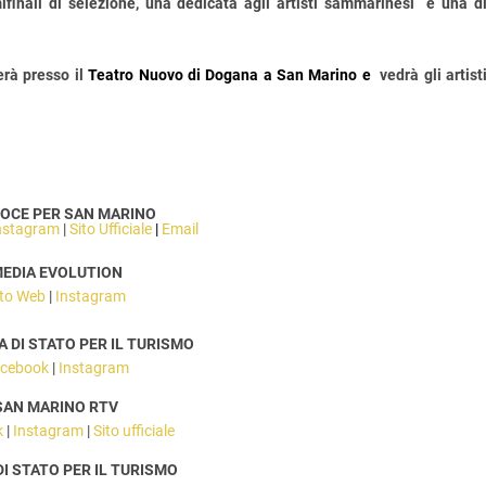
ifinali di selezione, una dedicata agli artisti sammarinesi
e una d
erà presso il
Teatro Nuovo di Dogana a San Marino e
vedrà gli artist
OCE PER SAN MARINO
nstagram
|
Sito Ufficiale
|
Email
EDIA EVOLUTION
ito Web
|
Instagram
 DI STATO PER IL TURISMO
cebook
|
Instagram
SAN MARINO RTV
k
|
Instagram
|
Sito ufficiale
DI STATO PER IL TURISMO