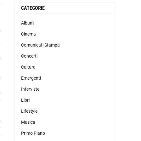
a
CATEGORIE
d
Album
,
e
Cinema
s
Comunicati Stampa
Concerti
e
Cultura
n
Emergenti
i
Interviste
e
a
Libri
Lifestyle
.
e
Musica
o
Primo Piano
a