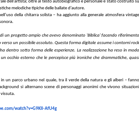
le dell’artista; oltre al testo autobiografico e personale è stato costruito s
istiche melodiche tipiche delle ballate d’autore.
ell’uso della chitarra solista – ha aggiunto alla generale atmosfera vintag
sonora.
e di un progetto ampio che avevo denominato 'Biblica' facendo riferiment
o verso un possibile assoluto. Questa forma digitale assume i contorni roc
oi ha dentro sotto forma delle esperienze. La realizzazione ha reso in mod
da un occhio esterno che le percepisce più ironiche che drammatiche, quas
n un parco urbano nel quale, tra il verde della natura e gli alberi – fann
 background si alternano scene di personaggi anonimi che vivono situazion
 vissuta.
be.com/watch?v=G9KIi-AfU4g