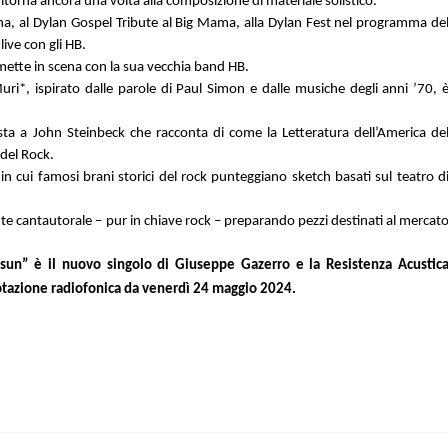
itorna ancora una volta alla composizione di materiale solistico.
a, al Dylan Gospel Tribute al Big Mama, alla Dylan Fest nel programma de
ive con gli HB.
e mette in scena con la sua vecchia band HB.
Muri*, ispirato dalle parole di Paul Simon e dalle musiche degli anni ’70, 
ta a John Steinbeck che racconta di come la Letteratura dell’America de
 del Rock.
n cui famosi brani storici del rock punteggiano sketch basati sul teatro d
 cantautorale – pur in chiave rock – preparando pezzi destinati al mercat
sun” è il nuovo singolo di Giuseppe Gazerro e la Resistenza Acustic
 rotazione radiofonica da venerdì 24 maggio 2024.