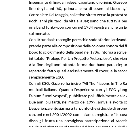
Insegnante di lingua inglese, casertano di origini, Giusepp
fine degli anni ’60, prima ancora di essere al Liceo; agl
Canzoniere Del Maggio, collettivo virato verso la protest son
Pochi anni più tardi dà vita alla Jag Band che tuttavia be
una band funky-pop con cui nel 1984 registra anche un Ext
sul mercato.
Con i Krundaals raccoglie parecchie soddisfazioni arrivando
prende parte alla composizione della colonna sonora del fi
Dopo lo scioglimento della band nel 1986, ritorna a scri
intitolato “Prologo Per Un Progetto Pretenzioso”, che viene
Alla fine degli anni ottanta forma due band parallele; u
repertorio fatto quasi esclusivamente di cover; e la seco
semplicemente EGO.
Con gli EGO, Gazerro ha inciso “All The Pigeons In The Rain”
musicali italiane. Quando l'esperienza con gli EGO giunge 
l’album “Temi Sospesi”, pubblicato poi ufficialmente dal
Due anni più tardi, nel marzo del 1999, arriva la svolta c
L'esperienza entusiasma a tal punto che si decide di prom
canzoni e nel 2001/2002 cominciano a registrare “Le cose
disco gli frutta una prestigiosa partecipazione al Meeti