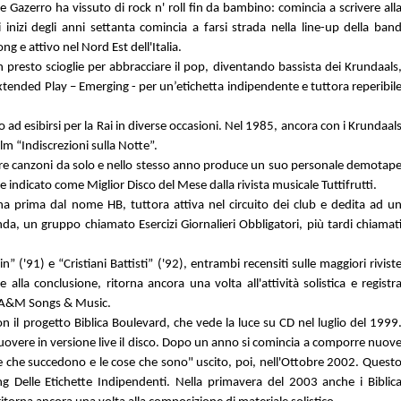
e Gazerro ha vissuto di rock n' roll fin da bambino: comincia a scrivere all
i inizi degli anni settanta comincia a farsi strada nella line-up della ban
g e attivo nel Nord Est dell'Italia.
n presto scioglie per abbracciare il pop, diventando bassista dei Krundaals
ended Play – Emerging - per un’etichetta indipendente e tuttora reperibil
 ad esibirsi per la Rai in diverse occasioni. Nel 1985, ancora con i Krundaal
lm “Indiscrezioni sulla Notte”.
vere canzoni da solo e nello stesso anno produce un suo personale demotap
 indicato come Miglior Disco del Mese dalla rivista musicale Tuttifrutti.
na prima dal nome HB, tuttora attiva nel circuito dei club e dedita ad u
nda, un gruppo chiamato Esercizi Giornalieri Obbligatori, più tardi chiamat
 ('91) e “Cristiani Battisti” ('92), entrambi recensiti sulle maggiori rivist
alla conclusione, ritorna ancora una volta all'attività solistica e registr
la A&M Songs & Music.
on il progetto Biblica Boulevard, che vede la luce su CD nel luglio del 1999
uovere in versione live il disco. Dopo un anno si comincia a comporre nuov
 che succedono e le cose che sono" uscito, poi, nell'Ottobre 2002. Quest
ng Delle Etichette Indipendenti. Nella primavera del 2003 anche i Biblic