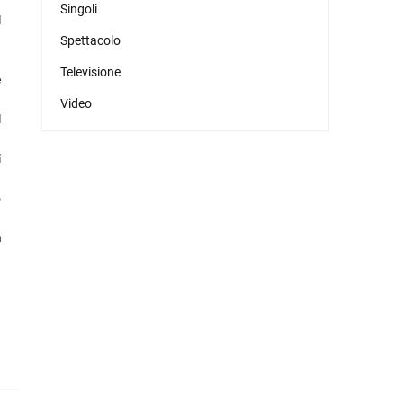
Singoli
l
Spettacolo
Televisione
è
Video
l
i
o
a