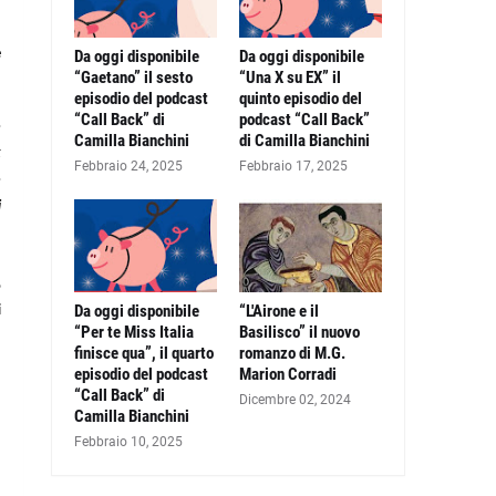
u
e
Da oggi disponibile
Da oggi disponibile
“Gaetano” il sesto
“Una X su EX” il
episodio del podcast
quinto episodio del
“Call Back” di
podcast “Call Back”
o
Camilla Bianchini
di Camilla Bianchini
k
Febbraio 24, 2025
Febbraio 17, 2025
o
i
o
Da oggi disponibile
“L'Airone e il
i
“Per te Miss Italia
Basilisco” il nuovo
finisce qua”, il quarto
romanzo di M.G.
episodio del podcast
Marion Corradi
“Call Back” di
Dicembre 02, 2024
Camilla Bianchini
Febbraio 10, 2025