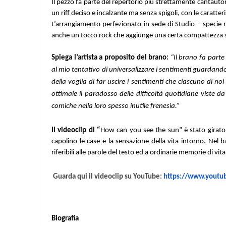
Il pezzo fa parte del repertorio più strettamente cantautora
un riff deciso e incalzante ma senza spigoli, con le caratter
L’arrangiamento perfezionato in sede di Studio – specie n
anche un tocco rock che aggiunge una certa compattezza 
Spiega l’artista a proposito del brano:
“Il brano fa part
al mio tentativo di universalizzare i sentimenti guardand
della voglia di far uscire i sentimenti che ciascuno di n
ottimale il paradosso delle difficoltà quotidiane viste 
comiche nella loro spesso inutile frenesia.”
Il videoclip di “
How can you see the sun” è stato girato i
capolino le case e la sensazione della vita intorno. Nel
riferibili alle parole del testo ed a ordinarie memorie di vita
Guarda qui il videoclip su YouTube:
https://www.youtu
Biografia