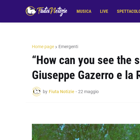
MUSICA
LIVE
SPETTACOL
Home page
Emergenti
“How can you see the su
Giuseppe Gazerro e la 
by
Fiuta Notizie
-
22 maggio