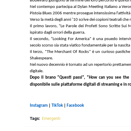
Boulevard giungono al termine del loro percorso e quindi r
Nel contempo partecipa al Dylan Meeting Italiano a Veron
Pistoia Blues 2006 mentre prosegue intensissima l'attività l
Verso la metà degli anni ’10 scrive dei copioni teatrali ch
Il primo lavoro, “Le Parole dei Profeti Sono Scritte Sui 
ispirato dagli orrori della guerra.
Il secondo, “Looking For America” è una psuedo intervis
secolo scorso sia stata viatico fondamentale per la nascita
Il terzo, *The Merchant Of Rocks* è un curioso pastiche i
Shakespeare.
Nel nuovo decennio è tornato ad un repertorio prettamente
digitale.
Dopo il brano “Questi passi”, “How can you see the 
disponibile sulle piattaforme digitali di streaming e in
Instagram
|
TikTok
|
Facebook
Tags:
Emergenti