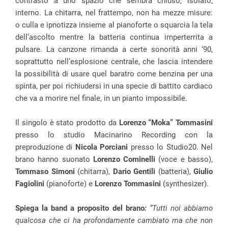
contrasto a uno spazio che sembra chiuso, isolato,
interno. La chitarra, nel frattempo, non ha mezze misure:
o culla e ipnotizza insieme al pianoforte o squarcia la tela
dell’ascolto mentre la batteria continua imperterrita a
pulsare. La canzone rimanda a certe sonorità anni ‘90,
soprattutto nell’esplosione centrale, che lascia intendere
la possibilità di usare quel baratro come benzina per una
spinta, per poi richiudersi in una specie di battito cardiaco
che va a morire nel finale, in un pianto impossibile.
Il singolo è stato prodotto da
Lorenzo “Moka” Tommasini
presso lo studio Macinarino Recording con la
preproduzione di
Nicola Porciani
presso lo Studio20. Nel
brano hanno suonato
Lorenzo Cominelli
(voce e basso),
Tommaso Simoni
(chitarra),
Dario Gentili
(batteria),
Giulio
Fagiolini
(pianoforte) e
Lorenzo Tommasini
(synthesizer).
Spiega la band a proposito del brano
:
“Tutti noi abbiamo
qualcosa che ci ha profondamente cambiato ma che non