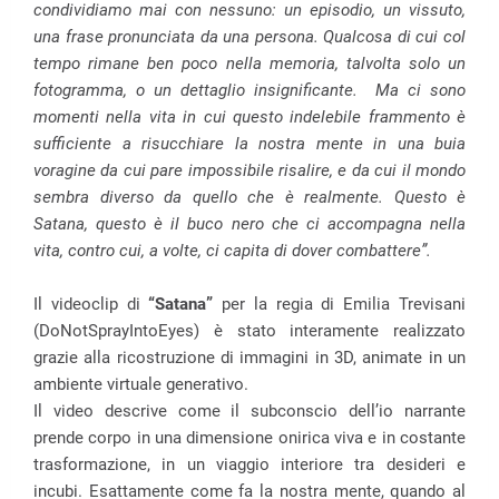
condividiamo mai con nessuno: un episodio, un vissuto,
una frase pronunciata da una persona. Qualcosa di cui col
tempo rimane ben poco nella memoria, talvolta solo un
fotogramma, o un dettaglio insignificante.
Ma ci sono
momenti nella vita in cui questo indelebile frammento è
sufficiente a risucchiare la nostra mente in una buia
voragine da cui pare impossibile risalire, e da cui il mondo
sembra diverso da quello che è realmente. Questo è
Satana, questo è il buco nero che ci accompagna nella
vita, contro cui, a volte, ci capita di dover combattere”.
Il videoclip di
“Satana”
per la regia di Emilia Trevisani
(DoNotSprayIntoEyes) è stato
interamente realizzato
grazie alla ricostruzione di immagini in 3D, animate in un
ambiente virtuale generativo.
Il video descrive come il subconscio dell’io narrante
prende corpo in una dimensione onirica viva e in costante
trasformazione, in un viaggio interiore tra desideri e
incubi.
Esattamente come fa la nostra mente, quando al