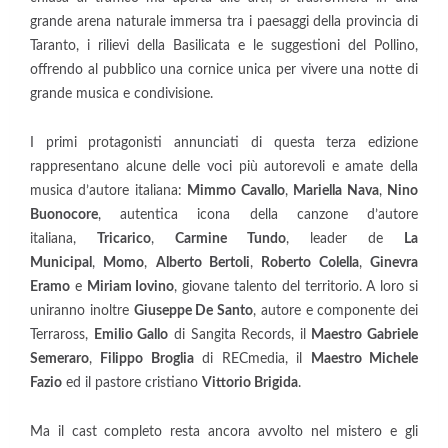
grande arena naturale immersa tra i paesaggi della provincia di
Taranto, i rilievi della Basilicata e le suggestioni del Pollino,
offrendo al pubblico una cornice unica per vivere una notte di
grande musica e condivisione.
I primi protagonisti annunciati di questa terza edizione
rappresentano alcune delle voci più autorevoli e amate della
musica d’autore italiana:
Mimmo Cavallo
,
Mariella Nava
,
Nino
Buonocore
, autentica icona della canzone d’autore
italiana,
Tricarico
,
Carmine Tundo
, leader de
La
Municipal
,
Momo
,
Alberto Bertoli
,
Roberto Colella
,
Ginevra
Eramo
e
Miriam Iovino
, giovane talento del territorio. A loro si
uniranno inoltre
Giuseppe De Santo
, autore e componente dei
Terraross,
Emilio Gallo
di Sangita Records, il
Maestro Gabriele
Semeraro
,
Filippo Broglia
di RECmedia, il
Maestro Michele
Fazio
ed il pastore cristiano
Vittorio Brigida
.
Ma il cast completo resta ancora avvolto nel mistero e gli