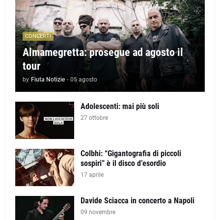
CONCERTI
Almamegretta: prosegue ad agosto il
tour
by
Fiuta Notizie
-
05 agosto
Adolescenti: mai più soli
27 ottobre
Colbhi: “Gigantografia di piccoli
sospiri” è il disco d’esordio
17 aprile
Davide Sciacca in concerto a Napoli
09 novembre