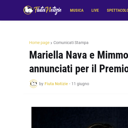
MUSICA
LIVE
SPETTACOL
Home page
Comunicati Stampa
Mariella Nava e Mimmo C
annunciati per il Premio
by
Fiuta Notizie
-
11 giugno