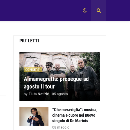
PIU' LETTI
CONCERTI
Almamegretta: prosegue ad
agosto il tour
by
Fiuta Notizie
-
05 agosto
“Che meraviglia”: musica,
cinema e cuore nel nuovo
singolo di De Marinis
08 maggio