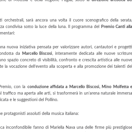
une di Mottola e della Regione Puglia, sotto la
direzione artistica de
 orchestrali, sarà ancora una volta il cuore scenografico della serata
ezza condivisa sotto la luce della luna. Il programma del
Premio Canti all
ementari:
una nuova iniziativa pensata per valorizzare autori, cantautori e progett
 condotta da
Marcello Biscosi
, interamente dedicata alle nuove scrittur
 uno spazio concreto di visibilità, confronto e crescita artistica alle nuov
 la vocazione dell’evento alla scoperta e alla promozione dei talenti de
 Premio, con la
conduzione affidata a Marcello Biscosi, Mino Molfetta 
l traffico ma aperta alle arti, si trasformerà in un’arena naturale immers
licata e le suggestioni del Pollino.
e protagonisti assoluti della musica italiana:
etica inconfondibile fanno di Mariella Nava una delle firme più prestigios