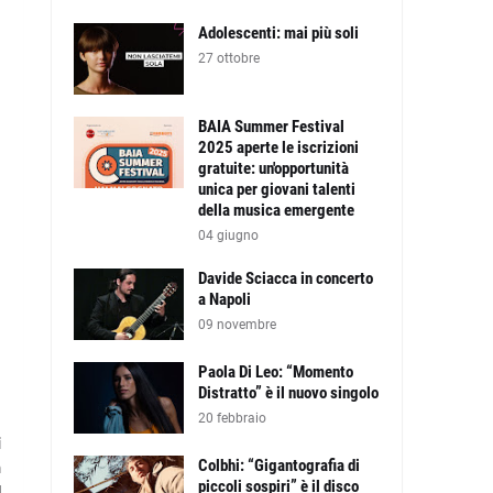
Adolescenti: mai più soli
27 ottobre
BAIA Summer Festival
2025 aperte le iscrizioni
gratuite: un'opportunità
unica per giovani talenti
della musica emergente
04 giugno
Davide Sciacca in concerto
a Napoli
09 novembre
Paola Di Leo: “Momento
Distratto” è il nuovo singolo
20 febbraio
i
Colbhi: “Gigantografia di
a
piccoli sospiri” è il disco