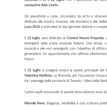
Rotonda, il 21 e 22 luglio
, con il patrocinio del Com
cantautore Aldo Losito
.
Un pianoforte a coda, circondato da archi e strumenti
dedicata alla musica d’autore, alle emozioni e alla bell
Luna 2026
si articolerà in due giornate distinte e compl
Il
21 luglio
sarà dedicato al
Contest Nuove Proposte
, 
emergenti della scena musicale italiana. Una serata,
musicali e alle voci emergenti, con l’obiettivo di offrire
generazioni. Un appuntamento che rafforza ulteriormente
futuro.
Il
22 luglio
si svolgerà invece la serata principale del
Valentina Molfetta
. La Rotonda, per l’occasione chiusa a
tra i paesaggi della provincia di Taranto, i rilievi della Basi
I primi ospiti annunciati di questa terza edizione sono du
Mariella Nava
. Eleganza, sensibilità e una scrittura po