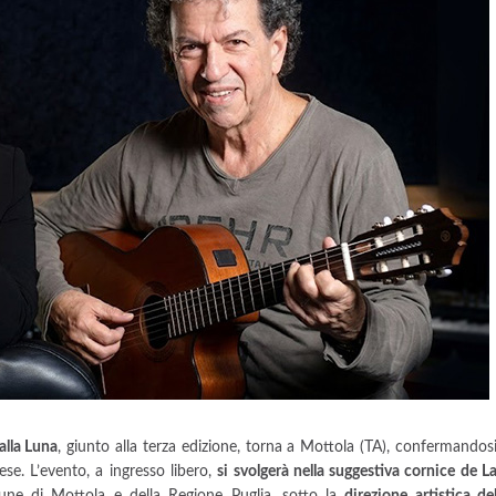
alla Luna
, giunto alla terza edizione, torna a Mottola (TA), confermandos
iese. L’evento, a ingresso libero,
si svolgerà nella suggestiva cornice de L