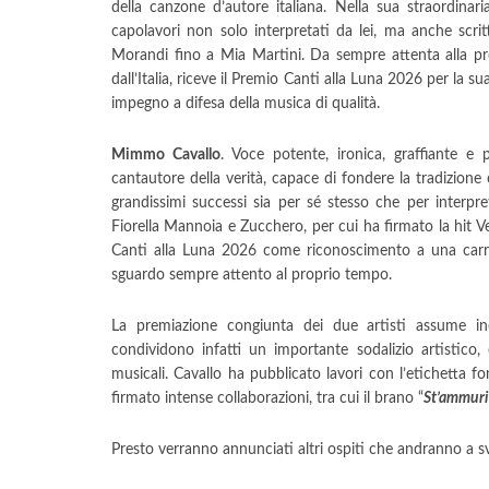
della canzone d’autore italiana. Nella sua straordinar
capolavori non solo interpretati da lei, ma anche scri
Morandi fino a Mia Martini. Da sempre attenta alla pr
dall’Italia, riceve il Premio Canti alla Luna 2026 per la 
impegno a difesa della musica di qualità.
Mimmo Cavallo
. Voce potente, ironica, graffiante e
cantautore della verità, capace di fondere la tradizione 
grandissimi successi sia per sé stesso che per interpret
Fiorella Mannoia e Zucchero, per cui ha firmato la hit Ve
Canti alla Luna 2026 come riconoscimento a una carrie
sguardo sempre attento al proprio tempo.
La premiazione congiunta dei due artisti assume in
condividono infatti un importante sodalizio artistico
musicali. Cavallo ha pubblicato lavori con l’etichetta f
firmato intense collaborazioni, tra cui il brano “
St’ammuri
Presto verranno annunciati altri ospiti che andranno a sv