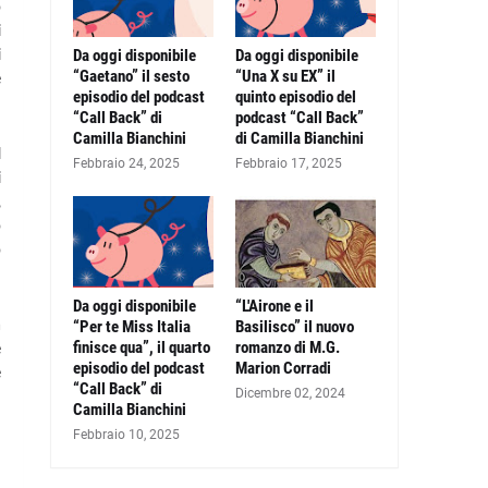
o
i
Da oggi disponibile
Da oggi disponibile
i
“Gaetano” il sesto
“Una X su EX” il
e
episodio del podcast
quinto episodio del
“Call Back” di
podcast “Call Back”
Camilla Bianchini
di Camilla Bianchini
l
Febbraio 24, 2025
Febbraio 17, 2025
i
,
o
o
Da oggi disponibile
“L'Airone e il
“Per te Miss Italia
Basilisco” il nuovo
a
finisce qua”, il quarto
romanzo di M.G.
e
episodio del podcast
Marion Corradi
e
“Call Back” di
Dicembre 02, 2024
Camilla Bianchini
Febbraio 10, 2025