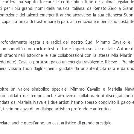
ia carriera ha saputo toccare le corde più intime dell’anima, regaland
tti per i più grandi nomi della musica italiana, da Renato Zero a Giann
omozione dei talenti emergenti anche attraverso la sua etichetta Suon
sua capacità unica di trasformare la parola in emozione e per il suo costant
 profondamente legata alle radici del nostro Sud. Mimmo Cavallo è i
con sonorità etno-rock e testi di forte impatto sociale e civile. Autore d
i straordinari (storiche le sue collaborazioni con la stessa Mia Martini
do nero), Cavallo porta sul palco un'energia travolgente. Riceve il Premi
ra vissuta fuori dagli schemi, guidata da un’autenticità rara e da un
oltre un valore simbolico speciale: Mimmo Cavallo e Mariella Nav
, consolidato nel tempo anche attraverso collaborazioni discografiche 
ondata da Mariella Nava e i due artisti hanno spesso condiviso il palco 
”, testimonianza di un dialogo artistico profondo e autentico.
elare, anche quest’anno, un cast artistico di grande prestigio.