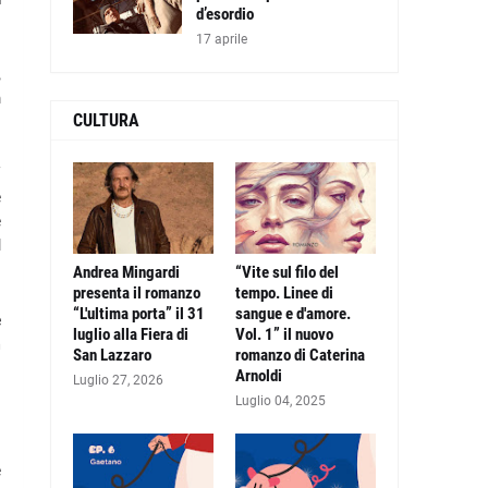
l
d’esordio
17 aprile
,
a
CULTURA
i
e
e
l
Andrea Mingardi
“Vite sul filo del
presenta il romanzo
tempo. Linee di
“L'ultima porta” il 31
sangue e d'amore.
e
luglio alla Fiera di
Vol. 1” il nuovo
a
San Lazzaro
romanzo di Caterina
Arnoldi
Luglio 27, 2026
Luglio 04, 2025
e