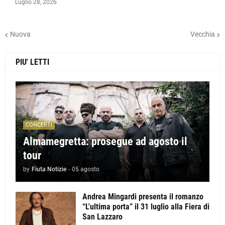
Luglio 28, 2026
Nuova
Vecchia
PIU' LETTI
CONCERTI
Almamegretta: prosegue ad agosto il
tour
by
Fiuta Notizie
-
05 agosto
Andrea Mingardi presenta il romanzo
“L'ultima porta” il 31 luglio alla Fiera di
San Lazzaro