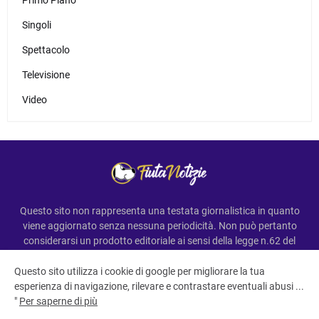
Singoli
Spettacolo
Televisione
Video
Questo sito non rappresenta una testata giornalistica in quanto
viene aggiornato senza nessuna periodicità. Non può pertanto
considerarsi un prodotto editoriale ai sensi della legge n.62 del
7.03.2001
Questo sito utilizza i cookie di google per migliorare la tua
esperienza di navigazione, rilevare e contrastare eventuali abusi ...
"
Per saperne di più
All Right Reserved Copyright ©FiutaNotizie