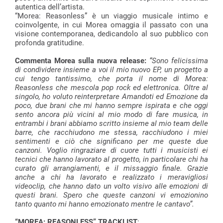
autentica dell’artista.
“Morea: Reasonless” è un viaggio musicale intimo e
coinvolgente, in cui Morea omaggia il passato con una
visione contemporanea, dedicandolo al suo pubblico con
profonda gratitudine.
Commenta Morea sulla nuova release:
“Sono felicissima
di condividere insieme a voi il mio nuovo EP, un progetto a
cui tengo tantissimo, che porta il nome di Morea:
Reasonless che mescola pop rock ed elettronica. Oltre al
singolo, ho voluto reinterpretare Amandoti ed Emozione da
poco, due brani che mi hanno sempre ispirata e che oggi
sento ancora più vicini al mio modo di fare musica, in
entrambi i brani abbiamo scritto insieme al mio team delle
barre, che racchiudono me stessa, racchiudono i miei
sentimenti e ciò che significano per me queste due
canzoni. Voglio ringraziare di cuore tutti i musicisti ei
tecnici che hanno lavorato al progetto, in particolare chi ha
curato gli arrangiamenti, e il missaggio finale. Grazie
anche a chi ha lavorato e realizzato i meravigliosi
videoclip, che hanno dato un volto visivo alle emozioni di
questi brani. Spero che queste canzoni vi emozionino
tanto quanto mi hanno emozionato mentre le cantavo”.
“
MOREA: REASONLESS
” TRACKLIST
: