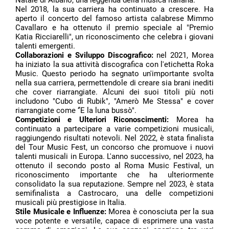
Natale di Albano, una leggenda della musica italiana.
Nel 2018, la sua carriera ha continuato a crescere. Ha
aperto il concerto del famoso artista calabrese Mimmo
Cavallaro e ha ottenuto il premio speciale al "Premio
Katia Ricciarelli", un riconoscimento che celebra i giovani
talenti emergenti.
Collaborazioni e Sviluppo Discografico:
nel 2021, Morea
ha iniziato la sua attività discografica con l'etichetta Roka
Music. Questo periodo ha segnato un'importante svolta
nella sua carriera, permettendole di creare sia brani inediti
che cover riarrangiate. Alcuni dei suoi titoli più noti
includono "Cubo di Rubik", "Amerò Me Stessa" e cover
riarrangiate come ‘’E la luna bussò".
Competizioni e Ulteriori Riconoscimenti:
Morea ha
continuato a partecipare a varie competizioni musicali,
raggiungendo risultati notevoli. Nel 2022, è stata finalista
del Tour Music Fest, un concorso che promuove i nuovi
talenti musicali in Europa. L'anno successivo, nel 2023, ha
ottenuto il secondo posto al Roma Music Festival, un
riconoscimento importante che ha ulteriormente
consolidato la sua reputazione. Sempre nel 2023, è stata
semifinalista a Castrocaro, una delle competizioni
musicali più prestigiose in Italia.
Stile Musicale e Influenze:
Morea è conosciuta per la sua
voce potente e versatile, capace di esprimere una vasta