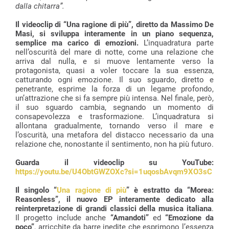
dalla chitarra”.
Il videoclip di “Una ragione di più”, diretto da Massimo De
Masi, si sviluppa interamente in un piano sequenza,
semplice ma carico di emozioni.
L’inquadratura parte
nell’oscurità del mare di notte, come una relazione che
arriva dal nulla, e si muove lentamente verso la
protagonista, quasi a voler toccare la sua essenza,
catturando ogni emozione. Il suo sguardo, diretto e
penetrante, esprime la forza di un legame profondo,
un’attrazione che si fa sempre più intensa. Nel finale, però,
il suo sguardo cambia, segnando un momento di
consapevolezza e trasformazione. L’inquadratura si
allontana gradualmente, tornando verso il mare e
l’oscurità, una metafora del distacco necessario da una
relazione che, nonostante il sentimento, non ha più futuro.
Guarda il videoclip su YouTube:
https://youtu.be/U4ObtGWZOXc?si=1uqosbAvqm9XO3sC
Il singolo “
Una ragione di più
” è estratto da “Morea:
Reasonless”, il nuovo EP interamente dedicato alla
reinterpretazione di grandi classici della musica italiana
.
Il progetto include anche
“Amandoti”
ed
“Emozione da
poco”
, arricchite da barre inedite che esprimono l’essenza