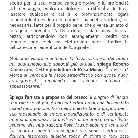
scelto per la sua intensa carica emotiva e la profondità
del messaggio, esplora il dolore e la difficoltà di dover
lasciare qualcosa a cui si è profondamente legati,
nonostante il desiderio di restare. Una scelta sofferta, ma
necessaria, fatta per il proprio bene, che diventa un atto di
coraggio e crescita. L'artista riesce a dare nuova luce al
pezzo, arricchendolo con arrangiamenti inediti che
fondono pop rock ed elettronica, senza tradire la
delicatezza e l'autenticità dell'originale.
“Abbiamo voluto mantenere la forza narrativa del brano,
ma adattandolo alle sonorità più attuali”
,
spiega Roberto
Cannizzaro, CEO e produttore di Roka Music.
“La voce di
Morea si intreccia in modo straordinario con questi nuovi
arrangiamenti, regalando un ascolto intenso e
appassionante.”
Spiega l'artista a proposito del brano:
“Il singolo di lancio,
Una ragione di più, é uno dei primi brani che ho cantato
quando ero piccola, ho scelto questo brano proprio per il
suo messaggio di amore incondizionato, e di continuata
ricerca di speranza nei confronti di un amore ormai finito.
Insieme alla mia squadra Roka Music abbiamo tentato di
far scorrere questo messaggio nei suoni elettronici e
delicati, inserendo qualche tocco di grinta e rock dato