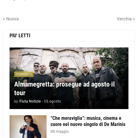
Nuova
Vecchia
PIU' LETTI
CONCERTI
Almamegretta: prosegue ad agosto il
tour
by
Fiuta Notizie
-
05 agosto
“Che meraviglia”: musica, cinema e
cuore nel nuovo singolo di De Marinis
08 maggio