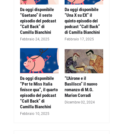
Da oggi disponibile
Da oggi disponibile
“Gaetano” il sesto
“Una X su EX” il
episodio del podcast
quinto episodio del
“Call Back” di
podcast “Call Back”
Camilla Bianchini
di Camilla Bianchini
Febbraio 24, 2025
Febbraio 17, 2025
Da oggi disponibile
“L'Airone e il
“Per te Miss Italia
Basilisco” il nuovo
finisce qua”, il quarto
romanzo di M.G.
episodio del podcast
Marion Corradi
“Call Back” di
Dicembre 02, 2024
Camilla Bianchini
Febbraio 10, 2025