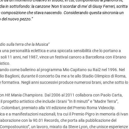
ce da un momento creativo in studio, in cui, componendo al pianoforte,
a in sottofondo: la canzone 'Non ti scordar di me' di Giusy Ferreri, scritta
la composizione che stava nascendo. Considerando questa sincronia un
lo del nuovo pezzo.”
dio sulla terra che la Musica"
a una personalità eclettica e una spiccata sensibilità che lo portano a
oli 11 anni, nel 1987, vince un festival canoro a Barcellona con il brano
stico.
pando come ballerino al programma Mio Capitano su Rai2 nel 1996. Nel
io Baglioni, durante il concerto Da me a te allo Stadio Olimpico di Roma,
a e formativa. Negli anni successivi produce numerosi brani, anche sotto lo
ion
Hit Mania Champions.
Dal 2006 al 2011 collabora con Paolo Carta,
l progetto artistico che include i brani “In 8 minuti” e “Madre Terra”,
Colombari, premiato alla VII edizione del Premio Roma Videoclip.
a e a manifestazioni nazionali, tra cui il Premio Pigro in memoria di Ivan
llaborazione con la 90.01 Records, che porta alla pubblicazione del
 “Compostounico”, un lavoro, mixato da Steve Lyon, che unisce esperienze