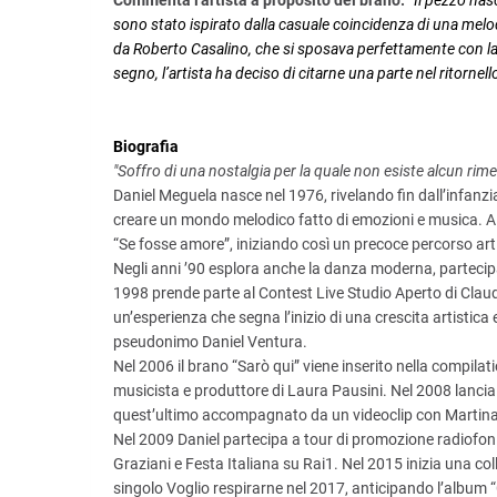
Commenta l'artista a proposito del brano:
“
Il pezzo nas
sono stato ispirato dalla casuale coincidenza di una melodi
da Roberto Casalino, che si sposava perfettamente con 
segno, l’artista ha deciso di citarne una parte nel ritornel
Biografia
"Soffro di una nostalgia per la quale non esiste alcun rime
Daniel Meguela nasce nel 1976, rivelando fin dall’infanzi
creare un mondo melodico fatto di emozioni e musica. A s
“Se fosse amore”, iniziando così un precoce percorso arti
Negli anni ’90 esplora anche la danza moderna, parteci
1998 prende parte al Contest Live Studio Aperto di Claud
un’esperienza che segna l’inizio di una crescita artistic
pseudonimo Daniel Ventura.
Nel 2006 il brano “Sarò qui” viene inserito nella compilat
musicista e produttore di Laura Pausini. Nel 2008 lancia i
quest’ultimo accompagnato da un videoclip con Martina 
Nel 2009 Daniel partecipa a tour di promozione radiofonic
Graziani e Festa Italiana su Rai1. Nel 2015 inizia una co
singolo Voglio respirarne nel 2017, anticipando l’album