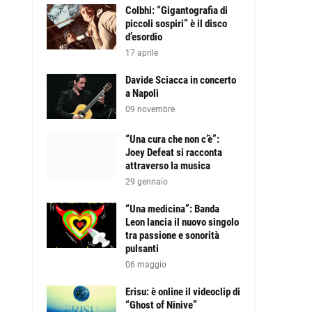
Colbhi: “Gigantografia di
piccoli sospiri” è il disco
d’esordio
17 aprile
Davide Sciacca in concerto
a Napoli
09 novembre
“Una cura che non c’è”:
Joey Defeat si racconta
attraverso la musica
29 gennaio
“Una medicina”: Banda
Leon lancia il nuovo singolo
tra passione e sonorità
pulsanti
06 maggio
Erisu: è online il videoclip di
“Ghost of Ninive”