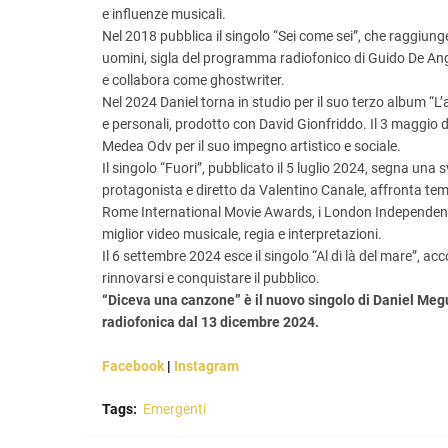
e influenze musicali.
Nel 2018 pubblica il singolo “Sei come sei”, che raggiunge 
uomini, sigla del programma radiofonico di Guido De Ang
e collabora come ghostwriter.
Nel 2024 Daniel torna in studio per il suo terzo album “L’
e personali, prodotto con David Gionfriddo. Il 3 maggio
Medea Odv per il suo impegno artistico e sociale.
Il singolo “Fuori”, pubblicato il 5 luglio 2024, segna una s
protagonista e diretto da Valentino Canale, affronta temat
Rome International Movie Awards, i London Independent 
miglior video musicale, regia e interpretazioni.
Il 6 settembre 2024 esce il singolo “Al di là del mare”, a
rinnovarsi e conquistare il pubblico.
“Diceva una canzone” è il nuovo singolo di Daniel Megue
radiofonica dal 13 dicembre 2024.
Facebook
|
Instagram
Tags:
Emergenti