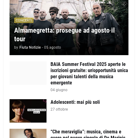
CONCERTI
Almamegretta: prosegue ad agosto il
tour
by
Fiuta Notizie
-
05 agosto
BAIA Summer Festival 2025 aperte le
iscrizioni gratuite: un'opportunità unica
per giovani talenti della musica
emergente
04 giugno
Adolescenti: mai più soli
27 ottobre
“Che meraviglia”: musica, cinema e
cuore nel nuovo singolo di De Marinis