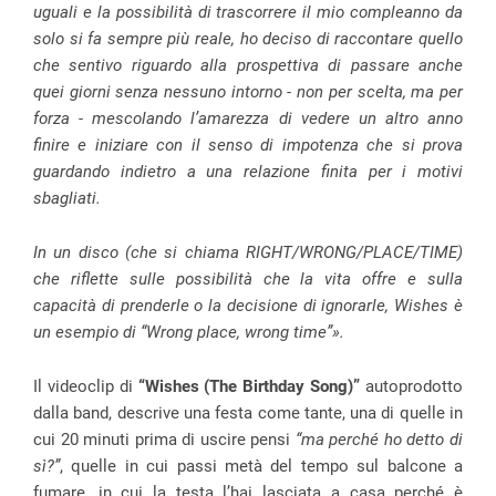
uguali e la possibilità di trascorrere il mio compleanno da
solo si fa sempre più reale, ho deciso di raccontare quello
che sentivo riguardo alla prospettiva di passare anche
quei giorni senza nessuno intorno - non per scelta, ma per
forza - mescolando l’amarezza di vedere un altro anno
finire e iniziare con il senso di impotenza che si prova
guardando indietro a una relazione finita per i motivi
sbagliati.
In un disco (che si chiama RIGHT/WRONG/PLACE/TIME)
che riflette sulle possibilità che la vita offre e sulla
capacità di prenderle o la decisione di ignorarle, Wishes è
un esempio di “Wrong place, wrong time”».
Il videoclip di
“Wishes (The Birthday Song)”
autoprodotto
dalla band, descrive una festa come tante, una di quelle in
cui 20 minuti prima di uscire pensi
“ma perché ho detto di
sì?”
, quelle in cui passi metà del tempo sul balcone a
fumare, in cui la testa l’hai lasciata a casa perché è