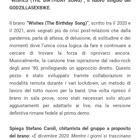
“WISHES (THE BIRTHDAY SONG)”, il nuovo singolo dei
GODZILLASEXBIKE.
Il brano
“Wishes (The Birthday Song)”
, scritto tra il 2020 e
il 2021, anni segnati più da crisi post-relazioni che dalla
pandemia, parla di attesa, di delusione, di solitudine e dei
momenti dove l’unica cosa logica da fare è continuare a
cercare di trovare la forza di riprovarci ancora.
Musicalmente, la canzone trae ispirazione dal radio-rock
degli anni '90, privilegiando un approccio diretto. Questo
pezzo è stato sviluppato tramite collaborazioni in
modalità remota durante i vari lockdown, un metodo di
lavoro del tutto nuovo per la band. Una volta ripreso il
brano in sala prove, sono stati necessari solo alcuni
aggiustamenti per adattarlo ai live, ma la versione
definitiva rimane fedele al primo demo.
Spiega Stefano Caroli, chitarrista del gruppo a proposito
del brano:
«È dicembre 2020. Mentre i giorni si trascinano