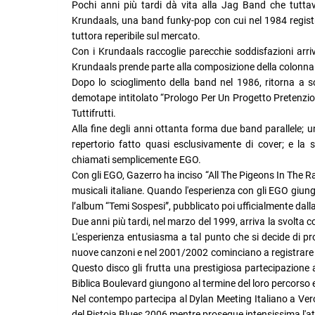
Pochi anni più tardi dà vita alla Jag Band che tuttav
Krundaals, una band funky-pop con cui nel 1984 regist
tuttora reperibile sul mercato.
Con i Krundaals raccoglie parecchie soddisfazioni arriv
Krundaals prende parte alla composizione della colonna s
Dopo lo scioglimento della band nel 1986, ritorna a 
demotape intitolato “Prologo Per Un Progetto Pretenzios
Tuttifrutti.
Alla fine degli anni ottanta forma due band parallele; u
repertorio fatto quasi esclusivamente di cover; e la 
chiamati semplicemente EGO.
Con gli EGO, Gazerro ha inciso “All The Pigeons In The Rain”
musicali italiane. Quando l'esperienza con gli EGO giunge 
l’album “Temi Sospesi”, pubblicato poi ufficialmente da
Due anni più tardi, nel marzo del 1999, arriva la svolta c
L'esperienza entusiasma a tal punto che si decide di p
nuove canzoni e nel 2001/2002 cominciano a registrare “
Questo disco gli frutta una prestigiosa partecipazione 
Biblica Boulevard giungono al termine del loro percorso e
Nel contempo partecipa al Dylan Meeting Italiano a Ver
del Pistoia Blues 2006 mentre prosegue intensissima l'atti