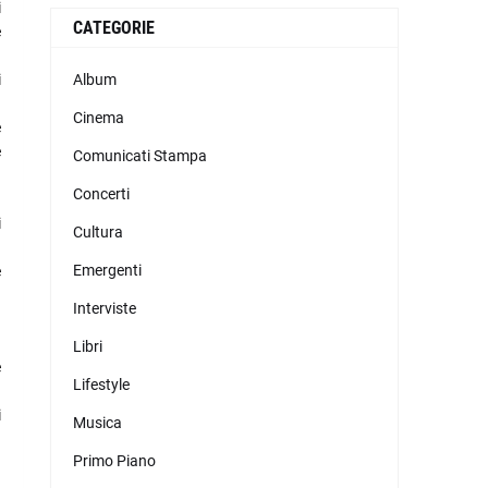
i
CATEGORIE
e
i
Album
Cinema
e
e
Comunicati Stampa
Concerti
n
i
Cultura
Emergenti
e
a
Interviste
.
Libri
e
Lifestyle
.
i
Musica
Primo Piano
a