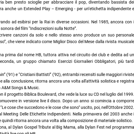
ia ben presto scioglie per abbracciare il pop, diventando bassista de
ra anche un Extended Play – Emerging - per un’etichetta indipendente 
ando ad esibirsi per la Rai in diverse occasioni. Nel 1985, ancora con 
onora del film “Indiscrezioni sulla Notte”.
scrivere canzoni da solo e nello stesso anno produce un suo personal
o”, che viene indicato come Miglior Disco del Mese dalla rivista musical
na prima dal nome HB, tuttora attiva nel circuito dei club e dedita ad u
seconda, un gruppo chiamato Esercizi Giornalieri Obbligatori, più tard
 ('91) e “Cristiani Battisti” ('92), entrambi recensiti sulle maggiori rivist
alla conclusione, ritorna ancora una volta all'attività solistica e registr
lla A&M Songs & Music.
on il progetto Biblica Boulevard, che vede la luce su CD nel luglio del 1999
romuovere in versione live il disco. Dopo un anno si comincia a comporr
Le cose che succedono e le cose che sono" uscito, poi, nell'Ottobre 2002
al Meeting Delle Etichette Indipendenti. Nella primavera del 2003 anche 
 quindi ritorna ancora una volta alla composizione di materiale solistico.
ona, al Dylan Gospel Tribute al Big Mama, alla Dylan Fest nel programm
vità live con gli HB.