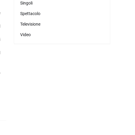
Singoli
è
Spettacolo
Televisione
l
Video
i
l
a
6