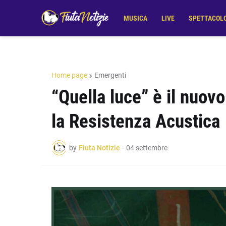
MUSICA
LIVE
SPETTACOL
Home page
Emergenti
“Quella luce” è il nuov
la Resistenza Acustica
by
Fiuta Notizie
-
04 settembre