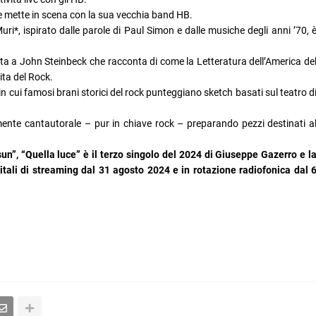
che mette in scena con la sua vecchia band HB.
Muri*, ispirato dalle parole di Paul Simon e dalle musiche degli anni ’70, 
ta a John Steinbeck che racconta di come la Letteratura dell’America de
ita del Rock.
in cui famosi brani storici del rock punteggiano sketch basati sul teatro d
ente cantautorale – pur in chiave rock – preparando pezzi destinati a
un”, “Quella luce” è il terzo singolo del 2024 di Giuseppe Gazerro e l
itali di streaming dal 31 agosto 2024 e in rotazione radiofonica dal 