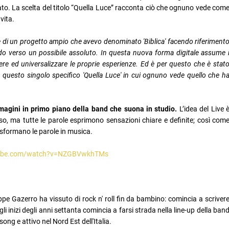
ato. La scelta del titolo “Quella Luce” racconta ciò che ognuno vede com
vita.
te di un progetto ampio che avevo denominato 'Biblica' facendo riferiment
ndo verso un possibile assoluto. In questa nuova forma digitale assume 
ere ed universalizzare le proprie esperienze. Ed è per questo che è stat
e per questo singolo specifico 'Quella Luce' in cui ognuno vede quello che h
immagini in primo piano della band che suona in studio.
L’idea del Live 
o, ma tutte le parole esprimono sensazioni chiare e definite; così com
asformano le parole in musica.
tube.com/watch?v=NZGBVwkhTMs
ppe Gazerro ha vissuto di rock n' roll fin da bambino: comincia a scriver
gli inizi degli anni settanta comincia a farsi strada nella line-up della ban
ong e attivo nel Nord Est dell'Italia.