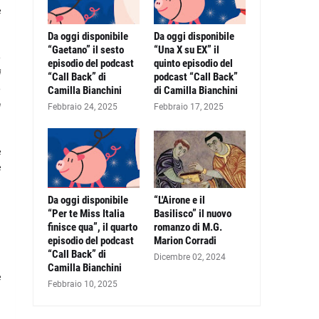
e
Da oggi disponibile
Da oggi disponibile
“Gaetano” il sesto
“Una X su EX” il
o
episodio del podcast
quinto episodio del
i
“Call Back” di
podcast “Call Back”
o
Camilla Bianchini
di Camilla Bianchini
a
Febbraio 24, 2025
Febbraio 17, 2025
è
e
Da oggi disponibile
“L'Airone e il
“Per te Miss Italia
Basilisco” il nuovo
finisce qua”, il quarto
romanzo di M.G.
episodio del podcast
Marion Corradi
“Call Back” di
Dicembre 02, 2024
Camilla Bianchini
e
Febbraio 10, 2025
d