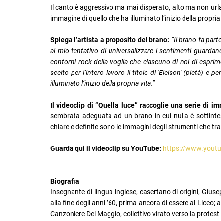
Il canto è aggressivo ma mai disperato, alto ma non url
immagine di quello che ha illuminato l’inizio della propria 
Spiega l’artista a proposito del brano:
“Il brano fa par
al mio tentativo di universalizzare i sentimenti guarda
contorni rock della voglia che ciascuno di noi di esprim
scelto per l’intero lavoro il titolo di 'Eleison' (pietà) 
illuminato l’inizio della propria vita.”
Il videoclip di “Quella luce” raccoglie una serie di 
sembrata adeguata ad un brano in cui nulla è sottintes
chiare e definite sono le immagini degli strumenti che tr
Guarda qui il videoclip su YouTube:
https://www.you
Biografia
Insegnante di lingua inglese, casertano di origini, Giuse
alla fine degli anni ’60, prima ancora di essere al Liceo; a
Canzoniere Del Maggio, collettivo virato verso la protest s