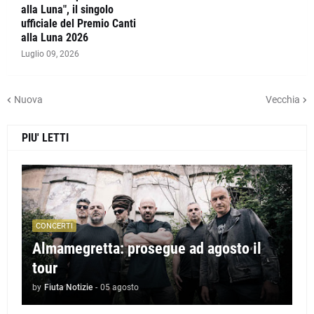
alla Luna", il singolo
ufficiale del Premio Canti
alla Luna 2026
Luglio 09, 2026
Nuova
Vecchia
PIU' LETTI
CONCERTI
Almamegretta: prosegue ad agosto il
tour
by
Fiuta Notizie
-
05 agosto