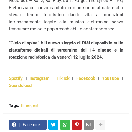
video box – Rai 2, Rai Play, Don’t Forget The Lyrics – TV8)
Riél inizia un nuovo capitolo con un sound attuale e allo
stesso tempo futuristico dando vita a produzioni
intrinsecamente legate alla musica elettronica senza
trascurare melodie pop orecchiabili e contemporanee.
“Cielo di spine” è il nuovo singolo di Rièl disponibile sulle
piattaforme digitali di streaming dal 14 giugno e in
rotazione radiofonica da venerdì 12 luglio 2024.
Spotify
|
Instagram
|
TikTok
|
Facebook
|
YouTube
|
Soundcloud
Tags:
Emergenti
Facebook