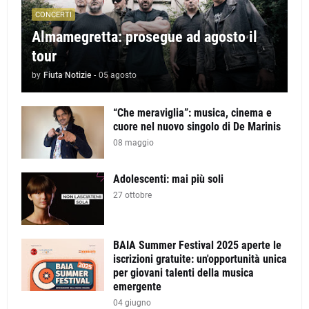
CONCERTI
Almamegretta: prosegue ad agosto il
tour
by
Fiuta Notizie
-
05 agosto
“Che meraviglia”: musica, cinema e
cuore nel nuovo singolo di De Marinis
08 maggio
Adolescenti: mai più soli
27 ottobre
BAIA Summer Festival 2025 aperte le
iscrizioni gratuite: un'opportunità unica
per giovani talenti della musica
emergente
04 giugno