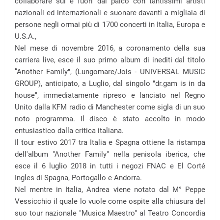
collaborare sul e fuori dal palco con tantissimi artisti
nazionali ed internazionali e suonare davanti a migliaia di
persone negli ormai più di 1700 concerti in Italia, Europa e
U.S.A.,
Nel mese di novembre 2016, a coronamento della sua
carriera live, esce il suo primo album di inediti dal titolo
”Another Family", (Lungomare/Jois - UNIVERSAL MUSIC
GROUP), anticipato, a Luglio, dal singolo "dr.gam is in da
house", immediatamente ripreso e lanciato nel Regno
Unito dalla KFM radio di Manchester come sigla di un suo
noto programma. Il disco è stato accolto in modo
entusiastico dalla critica italiana.
Il tour estivo 2017 tra Italia e Spagna ottiene la ristampa
dell'album "Another Family" nella penisola iberica, che
esce il 6 luglio 2018 in tutti i negozi FNAC e El Corté
Ingles di Spagna, Portogallo e Andorra.
Nel mentre in Italia, Andrea viene notato dal M° Peppe
Vessicchio il quale lo vuole come ospite alla chiusura del
suo tour nazionale "Musica Maestro" al Teatro Concordia