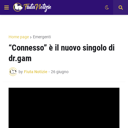
Home page
Emergenti
“Connesso” è il nuovo singolo di
dr.gam
by
Fiuta Notizie
-
26 giugno