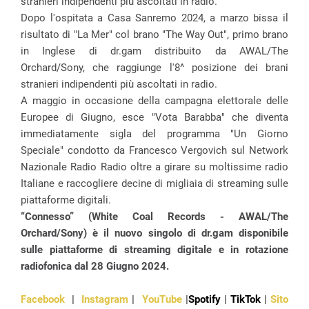
stranieri indipendenti più ascoltati in radio.
Dopo l'ospitata a Casa Sanremo 2024, a marzo bissa il
risultato di "La Mer" col brano "The Way Out", primo brano
in Inglese di dr.gam distribuito da AWAL/The
Orchard/Sony, che raggiunge l'8^ posizione dei brani
stranieri indipendenti più ascoltati in radio.
A maggio in occasione della campagna elettorale delle
Europee di Giugno, esce "Vota Barabba" che diventa
immediatamente sigla del programma "Un Giorno
Speciale" condotto da Francesco Vergovich sul Network
Nazionale Radio Radio oltre a girare su moltissime radio
Italiane e raccogliere decine di migliaia di streaming sulle
piattaforme digitali.
“Connesso” (White Coal Records - AWAL/The
Orchard/Sony) è il nuovo singolo di dr.gam disponibile
sulle piattaforme di streaming digitale e in rotazione
radiofonica dal 28 Giugno 2024.
Facebook
|
Instagram
|
YouTube
|
Spotify
|
TikTok
|
Sito