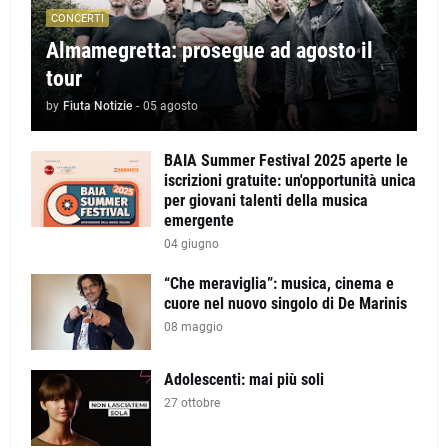
CONCERTI
Almamegretta: prosegue ad agosto il
tour
by
Fiuta Notizie
-
05 agosto
BAIA Summer Festival 2025 aperte le
iscrizioni gratuite: un'opportunità unica
per giovani talenti della musica
emergente
04 giugno
“Che meraviglia”: musica, cinema e
cuore nel nuovo singolo di De Marinis
08 maggio
Adolescenti: mai più soli
27 ottobre