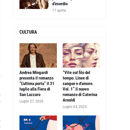
d’esordio
17 aprile
CULTURA
Andrea Mingardi
“Vite sul filo del
o
presenta il romanzo
tempo. Linee di
“L'ultima porta” il 31
sangue e d'amore.
luglio alla Fiera di
Vol. 1” il nuovo
San Lazzaro
romanzo di Caterina
è
Arnoldi
i
Luglio 27, 2026
Luglio 04, 2025
e
à