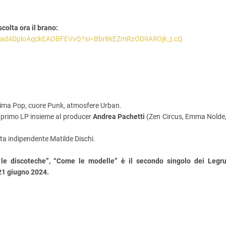
scolta ora il brano:
um/0dad4DploAqckEAOBFEVvQ?si=Bbr8kEZmRzOD9A9Ojk_LcQ
nima Pop, cuore Punk, atmosfere Urban.
l primo LP insieme al producer
Andrea Pachetti
(Zen Circus, Emma Nolde
etta indipendente Matilde Dischi.
le discoteche”, “Come le modelle”
è il secondo singolo dei Legr
 21 giugno 2024.