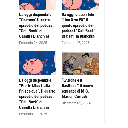
Da oggi disponibile
Da oggi disponibile
“Gaetano” il sesto
“Una X su EX” il
episodio del podcast
quinto episodio del
“Call Back” di
podcast “Call Back”
Camilla Bianchini
di Camilla Bianchini
Febbraio 24, 2025
Febbraio 17, 2025
,
Da oggi disponibile
“L'Airone e il
“Per te Miss Italia
Basilisco” il nuovo
finisce qua”, il quarto
romanzo di M.G.
u
episodio del podcast
Marion Corradi
“Call Back” di
Dicembre 02, 2024
Camilla Bianchini
Febbraio 10, 2025