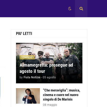
PIU' LETTI
CONCERTI
Almamegretta: prosegue ad
agosto il tour
by
Fiuta Notizie
-
05 agosto
“Che meraviglia”: musica,
cinema e cuore nel nuovo
singolo di De Marinis
08 maggio