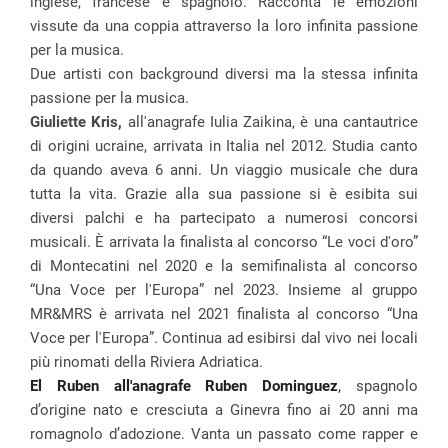
inglese, francese e spagnolo. Racconta le emozioni
vissute da una coppia attraverso la loro infinita passione
per la musica.
Due artisti con background diversi ma la stessa infinita
passione per la musica.
Giuliette Kris,
all'anagrafe Iulia Zaikina, è una cantautrice
di origini ucraine, arrivata in Italia nel 2012. Studia canto
da quando aveva 6 anni. Un viaggio musicale che dura
tutta la vita. Grazie alla sua passione si è esibita sui
diversi palchi e ha partecipato a numerosi concorsi
musicali. È arrivata la finalista al concorso “Le voci d'oro”
di Montecatini nel 2020 e la semifinalista al concorso
“Una Voce per l'Europa” nel 2023. Insieme al gruppo
MR&MRS è arrivata nel 2021 finalista al concorso “Una
Voce per l'Europa”. Continua ad esibirsi dal vivo nei locali
più rinomati della Riviera Adriatica.
El Ruben all'anagrafe Ruben Dominguez
,
spagnolo
d’origine nato e cresciuta a Ginevra fino ai 20 anni ma
romagnolo d’adozione. Vanta un passato come rapper e