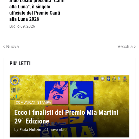
Aldo Losito presenta "Canti
alla Luna", il singolo
ufficiale del Premio Canti
alla Luna 2026
Luglio 09, 2026
Nuova
Vecchia
PIU' LETTI
COMUNICATI STAMPA
Ecco i finalisti del Premio Mia Martini
29ª Edizione
by
Fiuta Notizie
-
01 novembre