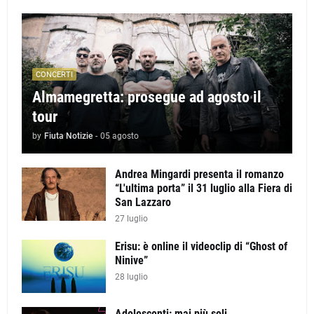
CONCERTI
Almamegretta: prosegue ad agosto il
tour
by
Fiuta Notizie
-
05 agosto
Andrea Mingardi presenta il romanzo
“L'ultima porta” il 31 luglio alla Fiera di
San Lazzaro
27 luglio
Erisu: è online il videoclip di “Ghost of
Ninive”
28 luglio
Adolescenti: mai più soli