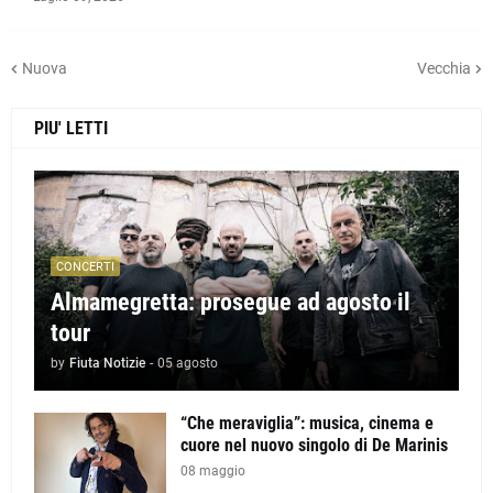
Nuova
Vecchia
PIU' LETTI
CONCERTI
Almamegretta: prosegue ad agosto il
tour
by
Fiuta Notizie
-
05 agosto
“Che meraviglia”: musica, cinema e
cuore nel nuovo singolo di De Marinis
08 maggio