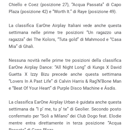
Chiello e Coez (posizione 27), “Acqua Passata” di Capo
Plaza (posizione 42) e “Worth It.” di Raye (posizione 49).
La classifica EarOne Airplay Italiani vede anche questa
settimana nelle prime tre posizioni
“
Un ragazzo una
ragazza” dei The Kolors, “Tuta gold” di Mahmood e “Casa
Mia” di Ghali.
Nessuna novità nelle prime tre posizioni della classifica
EarOne Airplay Dance: “All Night Long” di Kungs X David
Guetta X Izzy Bizu precede anche questa settimana
“Lovers In A Past Life” di Calvin Harris & Rag’N’Bone Man
e “Beat Of Your Heart” di Purple Disco Machine e Ásdís.
La classifica EarOne Airplay Urban è guidata anche questa
settimana da “I p’ me, tu p’ te” di Geolier. Secondo posto
confermato per “Soli a Milano” dei Club Dogo feat. Elodie
mentre entra direttamente in terza posizione “Acqua
Passata” di Capo Plaza.