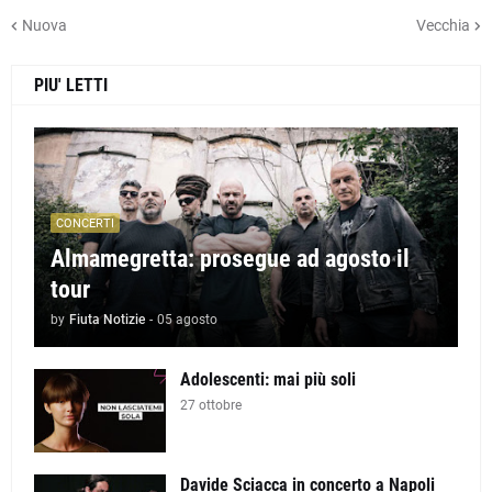
Nuova
Vecchia
PIU' LETTI
CONCERTI
Almamegretta: prosegue ad agosto il
tour
by
Fiuta Notizie
-
05 agosto
Adolescenti: mai più soli
27 ottobre
Davide Sciacca in concerto a Napoli