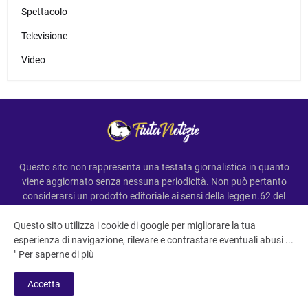
Spettacolo
Televisione
Video
Questo sito non rappresenta una testata giornalistica in quanto
viene aggiornato senza nessuna periodicità. Non può pertanto
considerarsi un prodotto editoriale ai sensi della legge n.62 del
7.03.2001
Questo sito utilizza i cookie di google per migliorare la tua
esperienza di navigazione, rilevare e contrastare eventuali abusi ...
"
Per saperne di più
All Right Reserved Copyright ©FiutaNotizie
Accetta
Home
Privacy e termini
Contatti