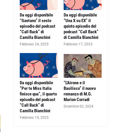
Da oggi disponibile
Da oggi disponibile
“Gaetano” il sesto
“Una X su EX” il
episodio del podcast
quinto episodio del
“Call Back” di
podcast “Call Back”
Camilla Bianchini
di Camilla Bianchini
Febbraio 24, 2025
Febbraio 17, 2025
Da oggi disponibile
“L'Airone e il
“Per te Miss Italia
Basilisco” il nuovo
finisce qua”, il quarto
romanzo di M.G.
episodio del podcast
Marion Corradi
“Call Back” di
Dicembre 02, 2024
Camilla Bianchini
Febbraio 10, 2025