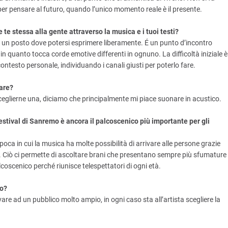
per pensare al futuro, quando l’unico momento reale è il presente.
e stessa alla gente attraverso la musica e i tuoi testi?
, un posto dove potersi esprimere liberamente. É un punto d’incontro
n quanto tocca corde emotive differenti in ognuno. La difficoltà iniziale è
contesto personale, individuando i canali giusti per poterlo fare.
nare?
sceglierne una, diciamo che principalmente mi piace suonare in acustico.
estival di Sanremo è ancora il palcoscenico più importante per gli
poca in cui la musica ha molte possibilità di arrivare alle persone grazie
sa. Ciò ci permette di ascoltare brani che presentano sempre più sfumature
oscenico perché riunisce telespettatori di ogni età.
io?
are ad un pubblico molto ampio, in ogni caso sta all’artista scegliere la