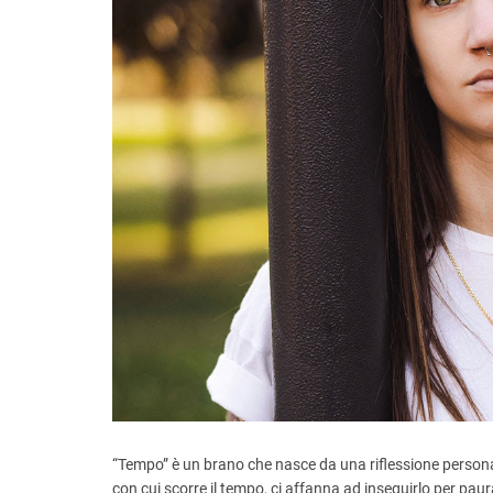
“Tempo” è un brano che nasce da una riflessione persona
con cui scorre il tempo, ci affanna ad inseguirlo per paura