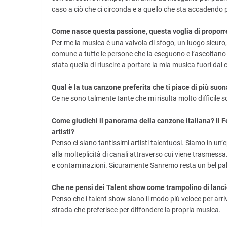
caso a ciò che ci circonda e a quello che sta accadendo 
Come nasce questa passione, questa voglia di proporre t
Per me la musica è una valvola di sfogo, un luogo sicuro
comune a tutte le persone che la eseguono e l’ascoltano i
stata quella di riuscire a portare la mia musica fuori dal 
Qual è la tua canzone preferita che ti piace di più suo
Ce ne sono talmente tante che mi risulta molto difficile 
Come giudichi il panorama della canzone italiana? Il F
artisti?
Penso ci siano tantissimi artisti talentuosi. Siamo in un’e
alla molteplicità di canali attraverso cui viene trasmes
e contaminazioni. Sicuramente Sanremo resta un bel palc
Che ne pensi dei Talent show come trampolino di lanc
Penso che i talent show siano il modo più veloce per arriv
strada che preferisce per diffondere la propria musica.