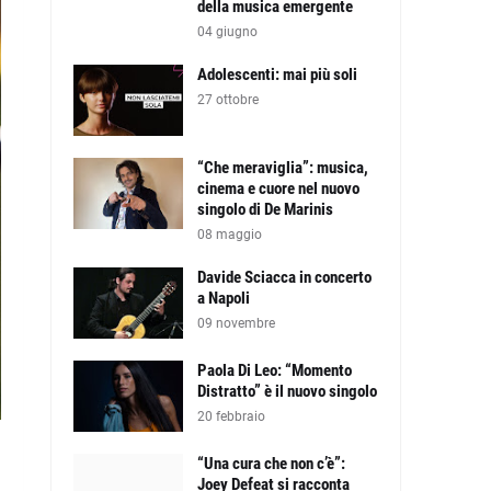
della musica emergente
04 giugno
Adolescenti: mai più soli
27 ottobre
“Che meraviglia”: musica,
cinema e cuore nel nuovo
singolo di De Marinis
08 maggio
Davide Sciacca in concerto
a Napoli
09 novembre
Paola Di Leo: “Momento
Distratto” è il nuovo singolo
20 febbraio
“Una cura che non c’è”:
Joey Defeat si racconta