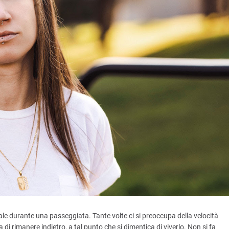
le durante una passeggiata. Tante volte ci si preoccupa della velocità
 di rimanere indietro, a tal punto che si dimentica di viverlo. Non si fa