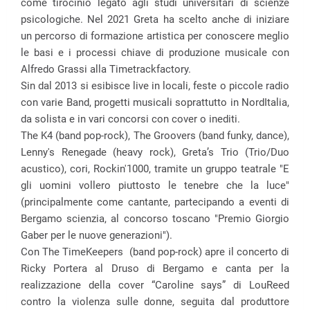
come tirocinio legato agli studi universitari di scienze
psicologiche. Nel 2021 Greta ha scelto anche di iniziare
un percorso di formazione artistica per conoscere meglio
le basi e i processi chiave di produzione musicale con
Alfredo Grassi alla Timetrackfactory.
Sin dal 2013 si esibisce live in locali, feste o piccole radio
con varie Band, progetti musicali soprattutto in NordItalia,
da solista e in vari concorsi con cover o inediti.
The K4 (band pop-rock), The Groovers (band funky, dance),
Lenny's Renegade (heavy rock), Greta’s Trio (Trio/Duo
acustico), cori, Rockin'1000, tramite un gruppo teatrale "E
gli uomini vollero piuttosto le tenebre che la luce"
(principalmente come cantante, partecipando a eventi di
Bergamo scienzia, al concorso toscano "Premio Giorgio
Gaber per le nuove generazioni").
Con The TimeKeepers
(band pop-rock) apre il concerto di
Ricky Portera al Druso di Bergamo e canta per la
realizzazione della cover “Caroline says” di LouReed
contro la violenza sulle donne, seguita dal produttore