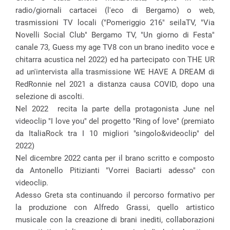
radio/giornali cartacei (l'eco di Bergamo) o web,
trasmissioni TV locali ("Pomeriggio 216" seilaTV, "Via
Novelli Social Club" Bergamo TV, "Un giorno di Festa"
canale 73, Guess my age TV8 con un brano inedito voce e
chitarra acustica nel 2022) ed ha partecipato con THE UR
ad un'intervista alla trasmissione WE HAVE A DREAM di
RedRonnie nel 2021 a distanza causa COVID, dopo una
selezione di ascolti.
Nel 2022 recita la parte della protagonista June nel
videoclip "I love you" del progetto "Ring of love" (premiato
da ItaliaRock tra I 10 migliori "singolo&videoclip" del
2022)
Nel dicembre 2022 canta per il brano scritto e composto
da Antonello Pitizianti "Vorrei Baciarti adesso" con
videoclip.
Adesso Greta sta continuando il percorso formativo per
la produzione con Alfredo Grassi, quello artistico
musicale con la creazione di brani inediti, collaborazioni