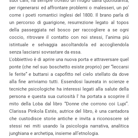
suoi cani, ha sempre trovato un rifugio dalla quotidianità,
per rigenerarsi ed affrontare problemi o malesseri, un po’
come i poeti romantici inglesi del 1800. Il brano parla di
un percorso di guarigione, resurrezione legato al topos
della passeggiata nel bosco per raccogliere a se ogni
coccio, ritrovare il contatto con noi stessi, l’anima più
istintuale e selvaggia ascoltandola ed accogliendola
senza lasciarsi sovrastare da essa.
L'obbiettivo è di aprire una nuova porta e attraversare quel
ponte (che nel suo boschetto esiste proprio) per “leccarsi
le ferite” e buttarsi a capofitto nel cielo stellato da dove
alla fine arriviamo tutti. Essendosi laureata in scienze e
tecniche psicologiche ha interessi legati alla salute della
persona e questa sua curiosità l' ha portata a scoprire il
mito della Loba dal libro “Donne che corrono coi Lupi”.
Clarissa Pinkola Estés, autrice del libro, è una cantadora
che custodisce storie antiche e invita a riconoscere sé
stessi nei miti usando la psicologia narrativa, analitica
junghiana e archetipa, insieme all’etnologia.