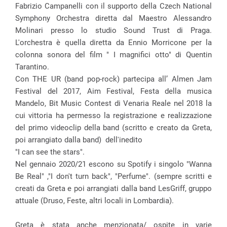
Fabrizio Campanelli con il supporto della Czech National
Symphony Orchestra diretta dal Maestro Alessandro
Molinari presso lo studio Sound Trust di Praga.
L'orchestra è quella diretta da Ennio Morricone per la
colonna sonora del film " I magnifici otto" di Quentin
Tarantino.
Con THE UR (band pop-rock) partecipa all’ Almen Jam
Festival del 2017, Aim Festival, Festa della musica
Mandelo, Bit Music Contest di Venaria Reale nel 2018 la
cui vittoria ha permesso la registrazione e realizzazione
del primo videoclip della band (scritto e creato da Greta,
poi arrangiato dalla band)
dell'inedito
"I can see the stars".
Nel gennaio 2020/21 escono su Spotify i singolo "Wanna
Be Real" ,"I don't turn back", "Perfume". (sempre scritti e
creati da Greta e poi arrangiati dalla band LesGriff, gruppo
attuale (Druso, Feste, altri locali in Lombardia).
Greta è stata anche menzionata/ ospite in varie