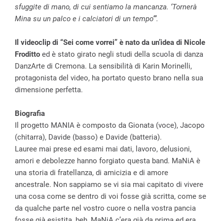
sfuggite di mano, di cui sentiamo la mancanza. ‘Tornerà
Mina su un palco e i calciatori di un tempo’”.
Il videoclip di “Sei come vorrei” è nato da un’idea di Nicole
Froditto
ed è stato girato negli studi della scuola di danza
DanzArte di Cremona. La sensibilità di Karin Morinelli,
protagonista del video, ha portato questo brano nella sua
dimensione perfetta.
Biografia
Il progetto MANIA è composto da Gionata (voce), Jacopo
(chitarra), Davide (basso) e Davide (batteria).
Lauree mai prese ed esami mai dati, lavoro, delusioni,
amori e debolezze hanno forgiato questa band. MaNiA è
una storia di fratellanza, di amicizia e di amore
ancestrale. Non sappiamo se vi sia mai capitato di vivere
una cosa come se dentro di voi fosse già scritta, come se
da qualche parte nel vostro cuore o nella vostra pancia
fosse già esistita, beh, MaNiA c’era già da prima ed era