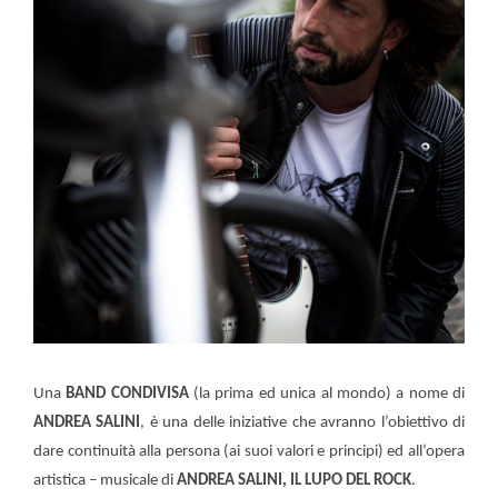
Una
BAND CONDIVISA
(la prima ed unica al mondo) a nome di
ANDREA SALINI
, è una delle iniziative che avranno l’obiettivo di
dare continuità alla persona (ai suoi valori e principi) ed all’opera
artistica – musicale di
ANDREA SALINI, IL LUPO DEL ROCK
.