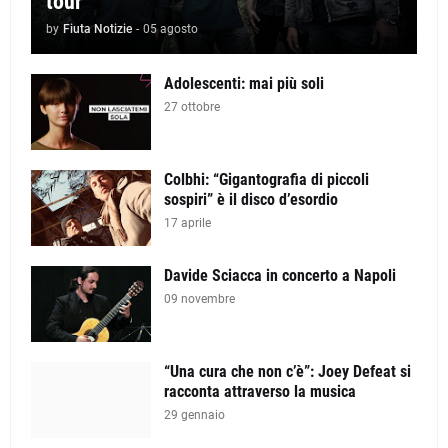
tour
by
Fiuta Notizie
-
05 agosto
Adolescenti: mai più soli
27 ottobre
Colbhi: “Gigantografia di piccoli
sospiri” è il disco d’esordio
17 aprile
Davide Sciacca in concerto a Napoli
09 novembre
“Una cura che non c’è”: Joey Defeat si
racconta attraverso la musica
29 gennaio